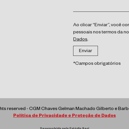
Ao clicar “Enviar”, você 
pessoais nos termos da n
Dados
.
*Campos obrigatórios
ights reserved - CGM Chaves Gelman Machado Gilberto e Ba
Política de Privacidade e Proteção de Dados
Desenvolvido pelo Estúdio Saci