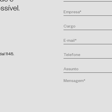
de e
sível.
al 1145.