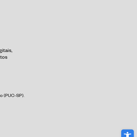
itais,
ntos
lo (PUC-SP).
Abri