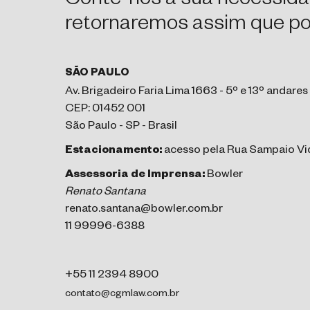
Conte-nos a sua necessida
retornaremos assim que pos
SÃO PAULO
Av. Brigadeiro Faria Lima 1663 - 5º e 13º andares
CEP: 01452 001
São Paulo - SP - Brasil
Estacionamento:
acesso pela Rua Sampaio Vid
Assessoria de Imprensa:
Bowler
Renato Santana
renato.santana@bowler.com.br
11 99996-6388
+55 11 2394 8900
contato@cgmlaw.com.br