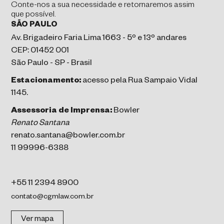
Conte-nos a sua necessidade e retornaremos assim
que possível.
SÃO PAULO
Av. Brigadeiro Faria Lima 1663 - 5º e 13º andares
CEP: 01452 001
São Paulo - SP - Brasil
Estacionamento:
acesso pela Rua Sampaio Vidal
1145.
Assessoria de Imprensa:
Bowler
Renato Santana
renato.santana@bowler.com.br
11 99996-6388
+55 11 2394 8900
contato@cgmlaw.com.br
Ver mapa