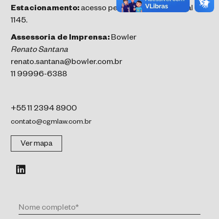
Estacionamento:
acesso pela Rua Sampaio Vidal
1145.
Assessoria de Imprensa:
Bowler
Renato Santana
renato.santana@bowler.com.br
11 99996-6388
+55 11 2394 8900
contato@cgmlaw.com.br
Ver mapa