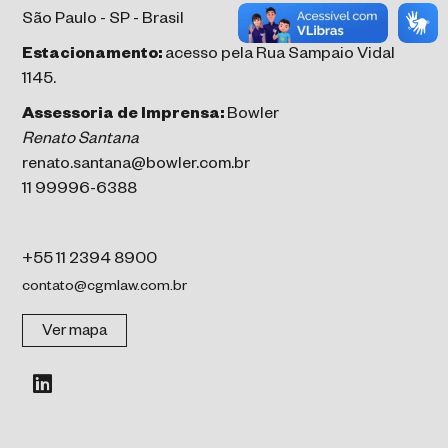
São Paulo - SP - Brasil
Estacionamento:
acesso pela Rua Sampaio Vidal
1145.
Assessoria de Imprensa:
Bowler
Renato Santana
renato.santana@bowler.com.br
11 99996-6388
+55 11 2394 8900
contato@cgmlaw.com.br
Ver mapa