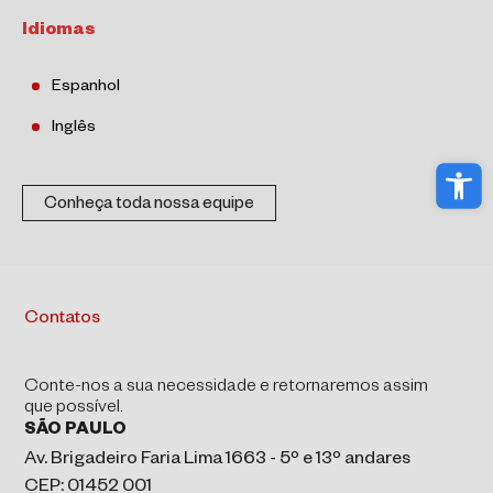
Idiomas
Espanhol
Inglês
Abri
Conheça toda nossa equipe
Contatos
Conte-nos a sua necessidade e retornaremos assim
que possível.
SÃO PAULO
Av. Brigadeiro Faria Lima 1663 - 5º e 13º andares
CEP: 01452 001