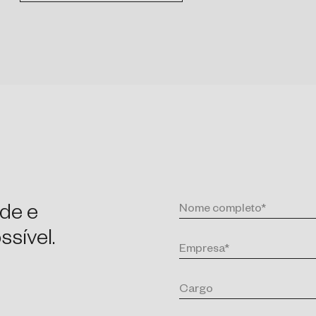
de e
sível.