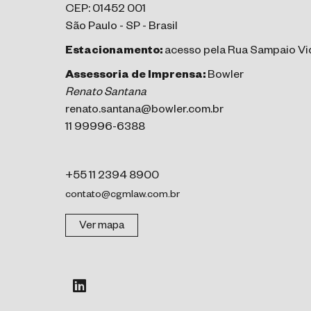
CEP: 01452 001
São Paulo - SP - Brasil
Estacionamento:
acesso pela Rua Sampaio Vid
Assessoria de Imprensa:
Bowler
Renato Santana
renato.santana@bowler.com.br
11 99996-6388
+55 11 2394 8900
contato@cgmlaw.com.br
Ver mapa