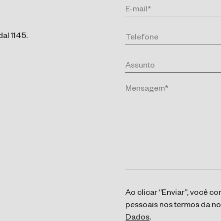
al 1145.
Ao clicar “Enviar”, você 
pessoais nos termos da n
Dados
.