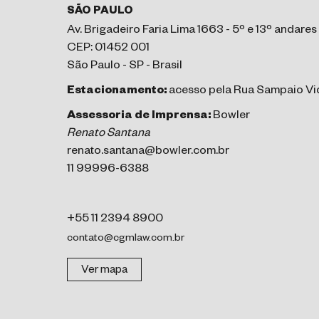
SÃO PAULO
Av. Brigadeiro Faria Lima 1663 - 5º e 13º andares
CEP: 01452 001
São Paulo - SP - Brasil
Estacionamento:
acesso pela Rua Sampaio Vid
Assessoria de Imprensa:
Bowler
Renato Santana
renato.santana@bowler.com.br
11 99996-6388
+55 11 2394 8900
contato@cgmlaw.com.br
Ver mapa