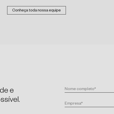
Conheça toda nossa equipe
de e
sível.