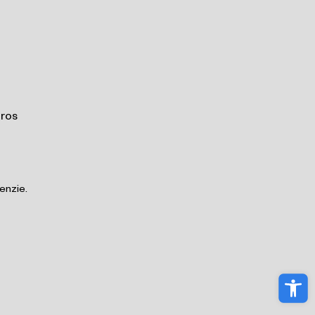
iros
enzie.
Abri