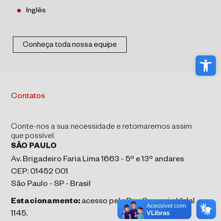
Inglês
Conheça toda nossa equipe
Abri
Contatos
Conte-nos a sua necessidade e retornaremos assim
que possível.
SÃO PAULO
Av. Brigadeiro Faria Lima 1663 - 5º e 13º andares
CEP: 01452 001
São Paulo - SP - Brasil
Estacionamento:
acesso pela Rua Sampaio Vidal
1145.