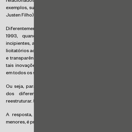
relacionados a licitações e contratações (para mais
exemplos, sugerimos este
artigo
publicado por Marçal
Justen Filho).
Diferentemente da Lei n° 8.666, que entrou em vigor em
1993, quando a informática e a internet eram
incipientes, a NLL tem a virtude de trazer os processos
licitatórios ao ambiente digital, privilegiando a agilidade
e transparência das compras públicas. Por outro lado,
tais inovações exigem que a Administração Pública –
em todos os seus níveis – crie novos sistemas.
Ou seja, para implementar a NLL, os órgãos públicos
dos diferentes entes federativos terão que se
reestruturar. Será que estão prontos?
A resposta, especialmente considerando municípios
menores, é preocupante.