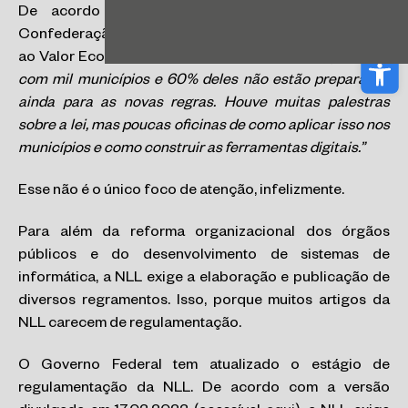
De acordo com Paulo Ziulkoski, presidente da
Confederação Nacional dos Municípios, em entrevista
Abri
ao Valor Econômico (acessível
aqui
)
“
Fizemos pesquisa
com mil municípios e 60% deles não estão preparados
ainda para as novas regras
. Houve muitas palestras
sobre a lei, mas poucas oficinas de como aplicar isso nos
municípios e como construir as ferramentas digitais.”
Esse não é o único foco de atenção, infelizmente.
Para além da reforma organizacional dos órgãos
públicos e do desenvolvimento de sistemas de
informática, a NLL exige a elaboração e publicação de
diversos regramentos. Isso, porque muitos artigos da
NLL carecem de regulamentação.
O Governo Federal tem atualizado o estágio de
regulamentação da NLL. De acordo com a versão