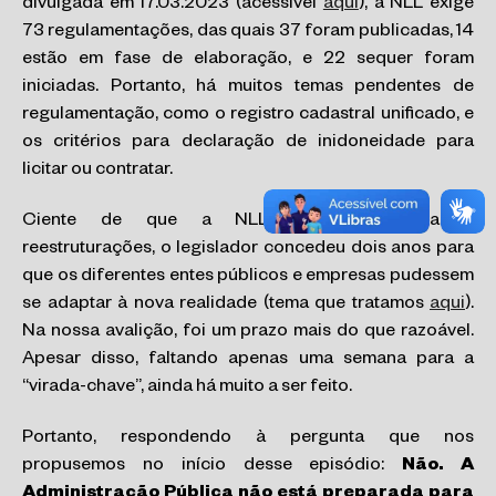
divulgada em 17.03.2023 (acessível
aqui
), a NLL exige
73 regulamentações, das quais 37 foram publicadas, 14
estão em fase de elaboração, e 22 sequer foram
iniciadas. Portanto, há muitos temas pendentes de
regulamentação, como o registro cadastral unificado, e
os critérios para declaração de inidoneidade para
licitar ou contratar.
Ciente de que a NLL exigiria importantes
reestruturações, o legislador concedeu dois anos para
que os diferentes entes públicos e empresas pudessem
se adaptar à nova realidade (tema que tratamos
aqui
).
Na nossa avalição, foi um prazo mais do que razoável.
Apesar disso, faltando apenas uma semana para a
“virada-chave”, ainda há muito a ser feito.
Portanto, respondendo à pergunta que nos
propusemos no início desse episódio:
Não. A
Administração Pública não está preparada para