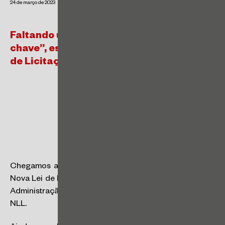
24 de março de 2023
Faltando uma semana para a “virada de
chave”, estamos prontos para a Nova Lei
de Licitações?
Chegamos ao quinto episódio de nossa série sobre a
Nova Lei de Licitações (“NLL”), em que analisamos se a
Administração Pública está pronta para implementar a
NLL.