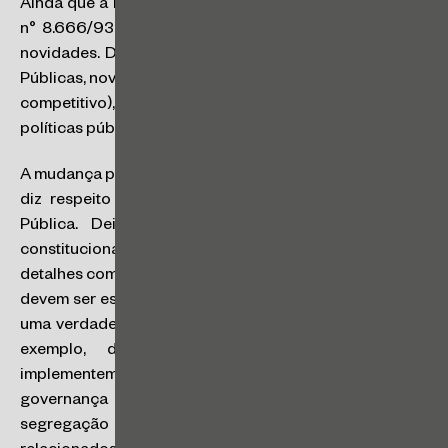
Ainda que a NLL não represente uma ruptura com a Lei
n° 8.666/93, é indiscutível que ela trouxe importantes
novidades. Destacamos o Portal Nacional de Compras
Públicas, novas formas de contratação (como o diálogo
competitivo), e o posicionamento da lei como vetor de
políticas públicas (temas que tratamos
aqui
e
aqui
).
A mudança possivelmente mais profunda que a NLL traz
diz respeito à organização interna da Administração
Pública. Deixando de lado a discussão sobre a
constitucionalidade de uma lei federal definir em
detalhes como os órgãos de todos os entes federativos
devem ser estruturar, fato é que a NLL busca promover
uma verdadeira reforma da Administração Pública. Por
exemplo, determina que os órgãos públicos
implementem gestão por competências (art. 7°),
governança pública (art. 11, parágrafo único) e
segregação de funções (art. 7°, § 1°) nos processos