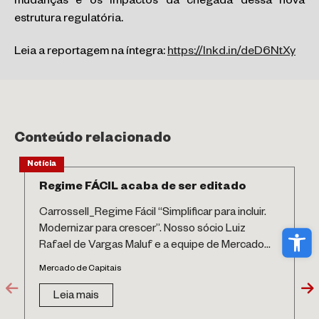
mudanças e os impactos da chegada dessa nova
estrutura regulatória.
Leia a reportagem na íntegra:
https://lnkd.in/deD6NtXy
Conteúdo relacionado
Notícia
Regime FÁCIL acaba de ser editado
Carrossell_Regime Fácil “Simplificar para incluir.
Modernizar para crescer”. Nosso sócio Luiz
Abri
Rafael de Vargas Maluf e a equipe de Mercado...
Mercado de Capitais
Leia mais