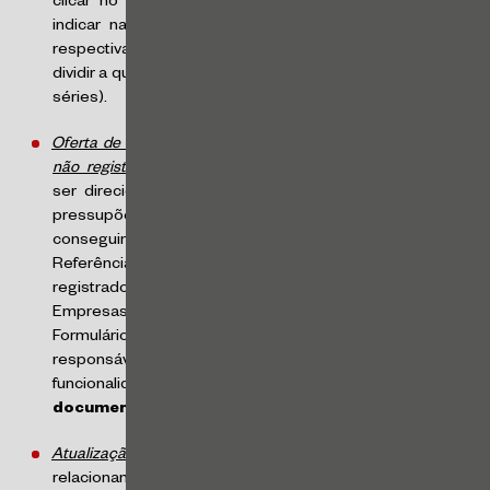
clicar no botão “+Adicionar” para abrir cada série, e
indicar na sequência os dados e características das
respectivas séries (
e.g.
, se houver lote adicional, deverá
dividir a quantidade do lote adicional entre cada uma das
séries).
Oferta de debêntures incentivadas emitidas por emissores
não registrados
: considerando que tais ofertas podem
ser direcionadas para investidores qualificados, o que
pressupõe a apresentação de Prospecto (e, por
conseguinte, a apresentação de Formulário de
Referência), a partir de agoraemissores não
registrados na CVM também podem acessar o Sistema
Empresas.NET na funcionalidade para elaboração do
Formulário de Referência.AB3 S.A. – Brasil, Bolsa, Balcão,
responsável pelo sistema, disponibilizou tal
funcionalidade por meio do menu
Envio de
documentos
, opção
FRe OnLine
.
Atualização da Matriz de Relacionamentos
: a matriz de
relacionamentos (acessível no item “Ajuda” do Sistema