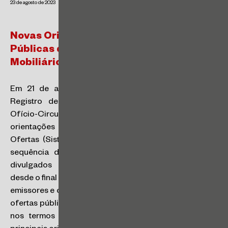
23 de agosto de 2023
Novas Orientações da CVM para Ofertas
Públicas de Distribuição de Valores
Mobiliários
Em 21 de agosto de 2023, a Superintendência de
Registro de Valores Mobiliários (SRE) divulgou o
Ofício-Circular nº 9/2023/CVM/SRE, trazendo novas
orientações para o uso do Sistema de Registro de
Ofertas (Sistema SRE). Esse ofício faz parte de uma
sequência de orientações técnicas que vem sendo
divulgados pela Comissão de Valores Mobiliários
desde o final de 2022, para esclarecer dúvidas e auxiliar
emissores e coordenadores no processo de registro de
ofertas públicas de distribuição de valores mobiliários,
nos termos da Resolução CVM nº 160. Dentre as