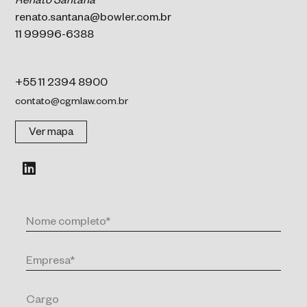
Renato Santana
renato.santana@bowler.com.br
11 99996-6388
+55 11 2394 8900
contato@cgmlaw.com.br
Ver mapa