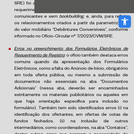
SRE) foi atualizada para refletir a descontinuidade dos
requerimentos acima indicados para ofertas com vasos
Abri
comunicantes e sem
bookbuilding
, e, ainda, para refletir
os relacionamentos criados a partir da parametrização
do valor mobiliário “Debêntures Conversíveis”, conforme
informado no Ofício-Circular nº 7/2023/CVM/SRE.
Erros no preenchimento dos Formulários Eletrônicos de
Requerimento de Registro
: o ofício também destaca erros
comuns quando da apresentação dos Formulários
Eletrônicos, como a falta do Anúncio de Início, obrigatório
em toda oferta pública, ou mesmo a submissão de
documentos não essenciais na aba “Documentos
Adicionais” (nessa aba, deverão ser encaminhados
estritamente os materiais publicitários ou aqueles em
que haja orientação específica para inclusão no
formulário). Também tem sido identificados erros (i) na
identificação dos ofertantes, em ofertas de cotas de
fundos fechados, (ii) na inclusão de outros
intermediários, como coordenadores, na aba “Contatos”;