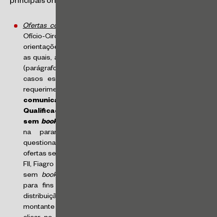
principais orientações, destacam-se:
Ofertas com vasos comunicantes e sem bookbuilding
:
o
Ofício-Circular nº 2/2023-CVM/SRE apresentava
orientações no item “Ofertas com vasos comunicantes”,
as quais, a partir de agora, devem ser desconsideradas
(parágrafos 6 a 10) devido a falhas observadas em alguns
casos específicos, e tendo sido descontinuados os
requerimentos “
OPD Aut Profissional – vasos
comunicantes sem
bookbuilding
”
e
“OPD Aut
Qualificado – vasos comunicantes
sem
bookbuilding
”. Além disso, foi realizado um ajuste
na parametrização do sistema para incluir o
questionamento “Possui Vasos Comunicantes?” em
ofertas sem
bookbuilding
de cotas de FII, FIP, FIDC, Fiagro
FII, Fiagro FIP e Fiagro FIDC. Como resultado, nas ofertas
sem
bookbuilding
e com vasos comunicantes apenas
para fins de alocação da quantidade ao longo da
distribuição, o coordenador líder deverá indicar o
montante total da oferta no campo “lote base inicial”,