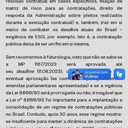
rescisão contratual em casos específicos, fixação de
matriz de risco para as contratações, direito de
resposta da Administração sobre pleitos realizados
durante a execução contratual) e, também, traz em si
meios de combater os desafios atuais do Brasil –
exigência de ESG, por exemplo. Isto é, a contratação
pública deixa de ser um fim em si mesma.
Sem recorrermos à futurologia, visto que não se sabe se
a MP 1167/2023 será aprovada até
seu
deadline
(11.08.2023), com que mudanças virá
eventual aprovação (se com a incorporação das 30
emendas parlamentares apresentadas) e se a vigência
da Lei 8.666/93 será prorrogada ou não, é inegável que
a Lei n° 8.666/93 foi importante para a implantação e
consolidação de um regime de contratações públicas
no Brasil. Contudo, após 30 anos, esse regime mostra-
se insuficiente para manter a dinâmica de contratações