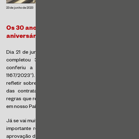
23 de junho de 2023
Os 30 anos da Lei n° 8.666/93 – o último
aniversário?
Dia 21 de junho, a Lei de Licitações (Lei nº 8.666/93)
completou 30 anos, graças a sobrevida que lhe
conferiu a Medida Provisória n° 1167/2023 (“MP
1167/2023”). Nesta data tão representativa, é importante
refletir sobre sua importância para o amadurecimento
das contratações públicas e pensar no futuro das
regras que regem as compras e contratações públicas
em nosso País.
Já se vai muito tempo de sua promulgação, e por isso é
importante rememorarmos o contexto que permeia a
aprovação da Lei nº 8.666/93:
i)
recente promulgação