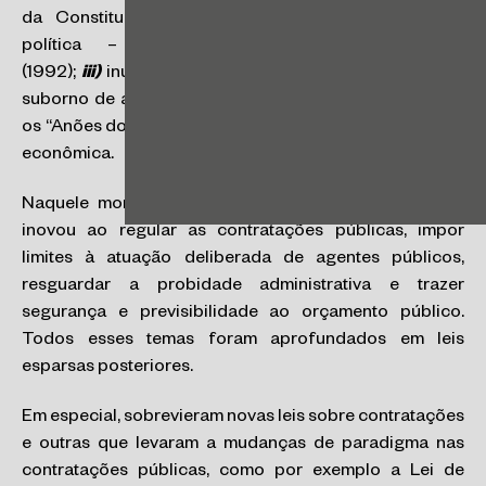
da Constituição Federal de 1988;
ii)
instabilidade
política – recente
impeachment
de Collor
(1992);
iii)
inúmeros escândalos de corrupção, como o
suborno de autoridades nos fundos de pensão (1992),
os “Anões do Orçamento” (1993), etc.; e
iv)
instabilidade
econômica.
Naquele momento tão particular, a Lei de Licitações
inovou ao regular as contratações públicas, impor
limites à atuação deliberada de agentes públicos,
resguardar a probidade administrativa e trazer
segurança e previsibilidade ao orçamento público.
Todos esses temas foram aprofundados em leis
esparsas posteriores.
Em especial, sobrevieram novas leis sobre contratações
e outras que levaram a mudanças de paradigma nas
contratações públicas, como por exemplo a Lei de