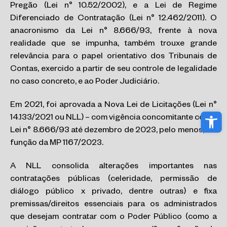
Pregão (Lei n° 10.52/2002), e a Lei de Regime
Diferenciado de Contratação (Lei n° 12.462/2011). O
anacronismo da Lei n° 8.666/93, frente à nova
realidade que se impunha, também trouxe grande
relevância para o papel orientativo dos Tribunais de
Contas, exercido a partir de seu controle de legalidade
no caso concreto, e ao Poder Judiciário.
Em 2021, foi aprovada a Nova Lei de Licitações (Lei n°
Abri
14.133/2021 ou NLL) – com vigência concomitante com a
Lei n° 8.666/93 até dezembro de 2023, pelo menos, em
função da MP 1167/2023.
A NLL consolida alterações importantes nas
contratações públicas (celeridade, permissão de
diálogo público x privado, dentre outras) e fixa
premissas/direitos essenciais para os administrados
que desejam contratar com o Poder Público (como a