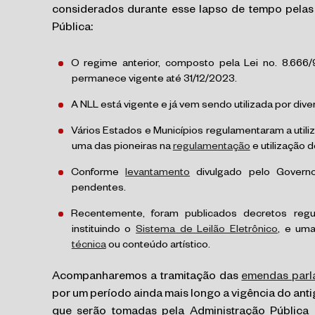
considerados durante esse lapso de tempo pela
Pública:
O regime anterior, composto pela Lei no. 8.666/9
permanece vigente até 31/12/2023.
A NLL está vigente e já vem sendo utilizada por div
Vários Estados e Municípios regulamentaram a utiliz
uma das pioneiras na
regulamentação
e utilização 
Conforme
levantamento
divulgado pelo Governo
pendentes.
Recentemente, foram publicados decretos re
instituindo o
Sistema de Leilão Eletrônico
, e uma
técnica
ou conteúdo artístico.
Acompanharemos a tramitação das
emendas parl
por um período ainda mais longo a vigência do an
que serão tomadas pela Administração Pública 