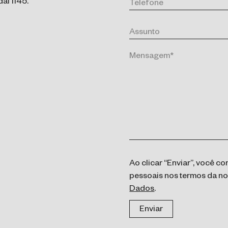
al 1145.
Ao clicar “Enviar”, você 
pessoais nos termos da n
Dados
.