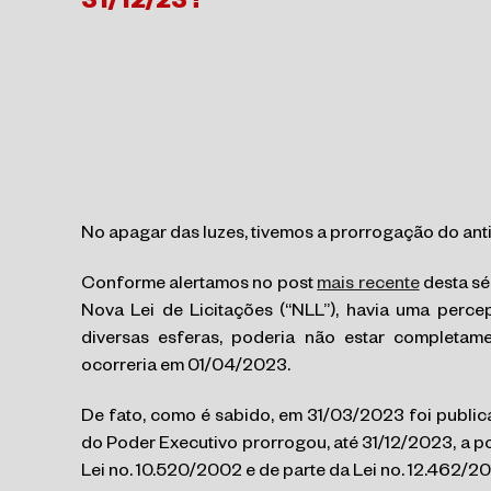
31/12/23?
No apagar das luzes, tivemos a prorrogação do anti
Conforme alertamos no post
mais recente
desta sé
Nova Lei de Licitações (“NLL”), havia uma perc
diversas esferas, poderia não estar completam
ocorreria em 01/04/2023.
De fato, como é sabido, em 31/03/2023 foi public
do Poder Executivo prorrogou, até 31/12/2023, a po
Lei no. 10.520/2002 e de parte da Lei no. 12.462/201