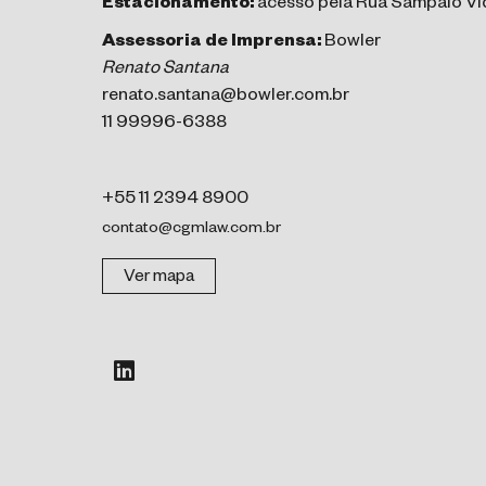
Estacionamento:
acesso pela Rua Sampaio Vid
Assessoria de Imprensa:
Bowler
Renato Santana
renato.santana@bowler.com.br
11 99996-6388
+55 11 2394 8900
contato@cgmlaw.com.br
Ver mapa