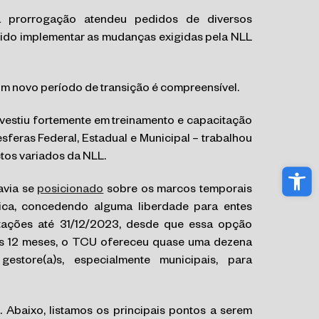
a prorrogação atendeu pedidos de diversos
uido implementar as mudanças exigidas pela NLL
m novo período de transição é compreensível.
investiu fortemente em treinamento e capacitação
esferas Federal, Estadual e Municipal – trabalhou
tos variados da NLL.
Abri
avia se
posicionado
sobre os marcos temporais
lica, concedendo alguma liberdade para entes
itações até 31/12/2023, desde que essa opção
mos 12 meses, o TCU ofereceu quase uma dezena
estore(a)s, especialmente municipais, para
 Abaixo, listamos os principais pontos a serem