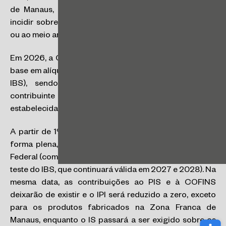
de Manaus, enquanto o Imposto Seletivo (IS) deverá
incidir sobre bens ou os serviços prejudiciais à saúde
ou ao meio ambiente.
Em 2026, a CBS e o IBS passarão a ser cobrados com
base em alíquotas teste (0,9% para a CBS e 0,1% para o
IBS), sendo dispensado o recolhimento caso o
contribuinte cumpra as obrigações acessórias
estabelecidas pela legislação.
A partir de 1º/1/2027, a CBS passará a ser exigida de
forma plena, conforme a alíquota adotada pela União
Federal (com redutor de 0,1% correspondente à alíquota
teste do IBS, que continuará válida em 2027 e 2028). Na
mesma data, as contribuições ao PIS e à COFINS
deixarão de existir e o IPI será reduzido a zero, exceto
para os produtos fabricados na Zona Franca de
Manaus, enquanto o IS passará a ser exigido sobre os
Abri