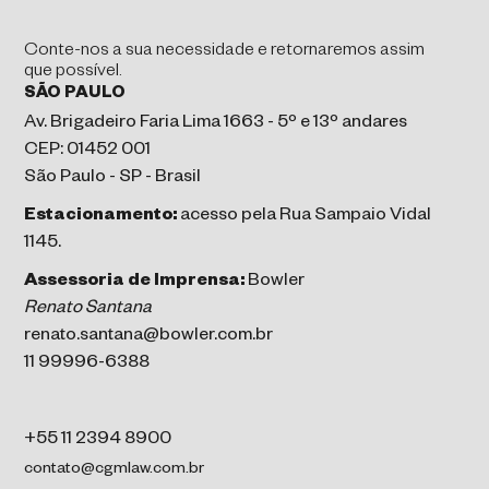
Conte-nos a sua necessidade e retornaremos assim
que possível.
SÃO PAULO
Av. Brigadeiro Faria Lima 1663 - 5º e 13º andares
CEP: 01452 001
São Paulo - SP - Brasil
Estacionamento:
acesso pela Rua Sampaio Vidal
1145.
Assessoria de Imprensa:
Bowler
Renato Santana
renato.santana@bowler.com.br
11 99996-6388
+55 11 2394 8900
contato@cgmlaw.com.br