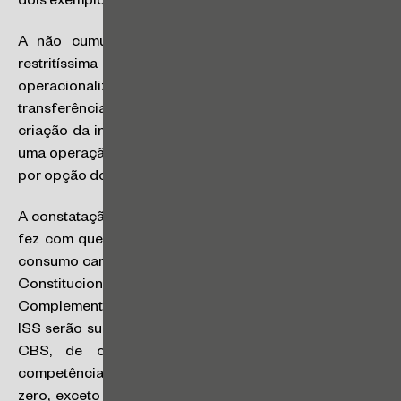
dois exemplos.
A não cumulatividade do PIS / COFINS tornou-se
restritíssima e, por isso, belicosa. Por sua vez, a
operacionalização da não incidência do ICMS nas
transferências de mercadorias gerou a necessidade da
criação da incrível figura tributária da “equiparação de
uma operação não tributada a uma operação tributada,
por opção do contribuinte” para poder funcionar.
A constatação da quebra que não pode ser consertada
fez com que o projeto de Reforma Tributária sobre o
consumo caminhasse no formato aprovado na Emenda
Constitucional nº 132/2023 e disciplinado pela Lei
Complementar nº 214/2025: o PIS/COFINS, o ICMS e o
ISS serão substituídos por um IVA dual, composto pela
CBS, de competência federal, e pelo IBS, de
competência estadual e municipal. O IPI será reduzido a
zero, exceto para produtos fabricados a Zona Franca