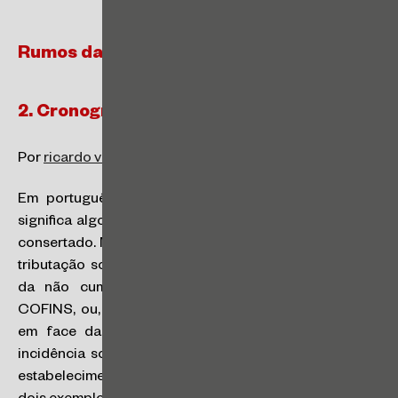
Rumos da Reforma Tributária
2. Cronograma da Reforma
Por
ricardo valim
e
José Martho
.
Em português, a expressão “broken beyond repair”
significa algo danificado ao ponto de não ter como ser
consertado. Muitas foram as tentativas de “consertar” a
tributação sobre o consumo atual, como a introdução
da não cumulatividade às contribuições ao PIS /
COFINS, ou, no campo do ICMS, as soluções criadas
em face da recente decisão do STF sobre a não
incidência sobre transferências de mercadorias entre
estabelecimentos da mesma empresa, para citar apenas