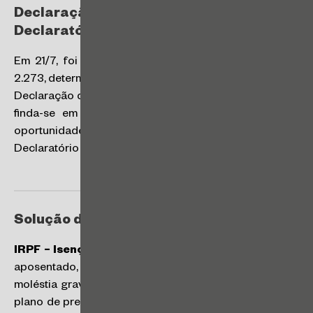
Declaração de ITR e dispensa de Ato
Declaratório Ambiental
Em 21/7, foi publicada a Instrução Normativa RFB nº
2.273, determinando que o prazo para apresentação da
Declaração de ITR inicia-se em 11 de agosto de 2025 e
finda-se em 30 de setembro de 2025. Na mesma
oportunidade, foi dispensada a informação sobre o Ato
Declaratório Ambiental (“ADA”) na Declaração de ITR.
Solução de Consulta da Receita Federal
IRPF – Isenção em PGBL
: estende-se o benefício do
aposentado, reformado, ou pensionista, e pessoa com
moléstia grave ao resgate das contribuições vertidas a
plano de previdência complementar, no formato PGBL.