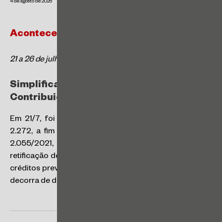
4 de agosto de 2025
Acontece | Tributário
21 a 26 de julho de 2025
Simplificada a compensação de
Contribuições Previdenciárias
Em 21/7, foi publicada a Instrução Normativa RFB nº
2.272, a fim de alterar a Instrução Normativa RFB nº
2.055/2021, para dispensar a obrigatoriedade de
retificação de declaração para fins de compensação de
créditos previdenciários, desde que o direito creditório
decorra de decisão judicial transitada em julgado.