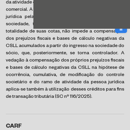
da atividade econômica da sociedade de industrial para
comercial. A mudança no quadro societário da pessoa
jurídica pela qual o sócio majoritário se retira da
Abri
sociedade, transferindo ao sócio remanescente a
totalidade de suas cotas, não impede a compensação
dos prejuízos fiscais e bases de cálculo negativas da
CSLL acumulados a partir do ingresso na sociedade do
sócio, que, posteriormente, se torna controlador. A
vedação à compensação dos próprios prejuízos fiscais
e bases de cálculo negativas da CSLL na hipótese de
ocorrência, cumulativa, de modificação do controle
societário e do ramo de atividade da pessoa jurídica
aplica-se também à utilização desses créditos para fins
de transação tributária (SC nº 116/2025).
CARF