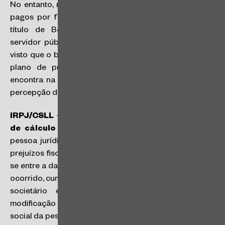
No entanto, não se aplica a regra isentiva aos valores
pagos por fundação de previdência complementar a
título de Benefício Previdenciário Temporário ao
servidor público federal, pessoa com moléstia grave,
visto que o beneficiário do rendimento, participante do
plano de previdência complementar, ainda não se
encontra na condição de aposentado no momento da
percepção do benefício (SC nº 119/2025).
IRPJ/CSLL – Limitação de prejuízo fiscal e base
de cálculo negativa em transação tributária:
a
pessoa jurídica não poderá compensar seus próprios
prejuízos fiscais e bases de cálculo negativas da CSLL
se entre a data da apuração e da compensação houver
ocorrido, cumulativamente, modificação de seu controle
societário e do ramo de atividade. Configura
modificação do ramo de atividade a alteração no objeto
social da pessoa jurídica, que implique a transformação