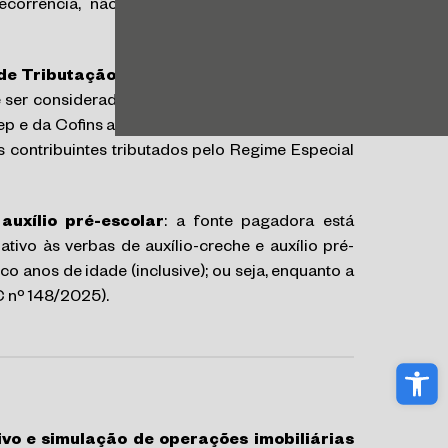
ecorrência, não gera registro, como tal, para
 de Tributação
: o valor do imóvel recebido nas
er considerado receita para fins de incidência
ep e da Cofins apurados pelas pessoas jurídicas
 contribuintes tributados pelo Regime Especial
auxílio pré-escolar
: a fonte pagadora está
tivo às verbas de auxílio-creche e auxílio pré-
co anos de idade (inclusive); ou seja, enquanto a
C nº 148/2025).
Abri
ivo e simulação de operações imobiliárias