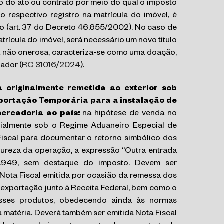
 do ato ou contrato por meio do qual o imposto
 respectivo registro na matrícula do imóvel, é
go (art. 37 do Decreto 46.655/2002). No caso de
trícula do imóvel, será necessário um novo título
ia não onerosa, caracteriza-se como uma doação,
ador (
RC 31016/2024
).
originalmente remetida ao exterior sob
portação Temporária para a instalação de
mercadoria ao país:
na hipótese de venda no
icialmente sob o Regime Aduaneiro Especial de
Fiscal para documentar o retorno simbólico dos
atureza da operação, a expressão “Outra entrada
.949, sem destaque do imposto. Devem ser
Nota Fiscal emitida por ocasião da remessa dos
 exportação junto à Receita Federal, bem como o
esses produtos, obedecendo ainda às normas
a matéria. Deverá também ser emitida Nota Fiscal