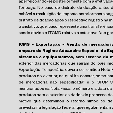
aperfeiçoando-se posteriormente com a efetivação
foi pago. No caso de distrato de doação antes do
cabível a restituição do imposto anteriormente pa
distrato de doação após o respectivo registro na ma
translativo, que, caso represente uma transferênc
sendo devido o ITCMD relativo a este novo fato ger
ICMS – Exportação – Venda de mercadoria 
amparo do Regime Aduaneiro Especial de Ex
sistemas e equipamentos, sem retorno da 
exterior das mercadorias que saíram do país in
Exportação Temporária, deverá ser emitida Nota 
produtos do exterior, na qual irá constar, como n
de mercadoria não especificada” e o CFOP 3
mencionados na Nota Fiscal o número e a data da 
produtos para o exterior, os dados do processo de
motivo que determinou o retorno simbólico d
previstas na legislação federal que regulamentam 