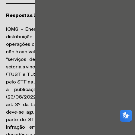
Respostas às Consultas da SEFAZ/SP
ICMS – Energia Elétrica – Serviços de transmissão e
distribuição e encargos setoriais vinculados às
operações com energia elétrica: a partir de 10/2/2023,
não é cabível a exclusão da base de cálculo do ICMS de
“serviços de transmissão e distribuição e encargos
setoriais vinculados às operações com energia elétrica”
(TUST e TUSD), conforme a medida cautelar deferida
pelo STF na ADI 7195. No período compreendido entre
a publicação da Lei Complementar 194/2022
(23/06/2022) e a suspensão dos efeitos do inciso X do
art. 3º da Lei Complementar 87/1996 (09/02/2023),
deve-se aguardar a decisão definitiva de mérito por
parte do STF, sendo possível a lavratura de Auto de
Infração em momento oportuno para prevenir a