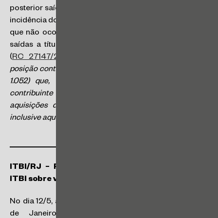
posterior saída de mercadoria ou serviço no campo de
incidência do imposto e essa saída deve ser tributada, o
que não ocorre com relação a mercadorias/bens com
saídas a título de comodato (empréstimo) ou aluguel
(
RC 27147/2023
).
Obs.: Deve-se destacar que essa
posição contraria a decisão do STF no RE 1.141.756 (tema
1.052) que, em repercussão geral, foi favorável ao
contribuinte se creditar do ICMS incidente nas
aquisições de bens destinados ao ativo imobilizado,
inclusive aqueles cedidos a terceiros em comodato.
ITBI/RJ – Prefeitura regulamenta cobrança de
ITBI sobre valor da transação
No dia 12/5, a Secretaria Municipal de Finanças do Rio
de Janeiro publicou a Resolução nº 3.340