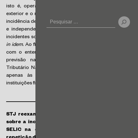
isto é, operação na qual o mutuante é sediado no
exterior e o mutuário no Brasil. Ainda, as hipóteses de
incidência de IOF-câmbio e IOF-crédito são autônomas
e independentes, constituindo dois tributos distintos
incidentes sobre operações distintas, não havendo
bis
in idem
. Ao final, os Ministros alegaram que, de acordo
com o entendimento do STF na ADI 1.763, não há
previsão na Constituição Federal ou no Código
Tributário Nacional que restrinja a incidência do IOF
apenas às operações de crédito realizadas por
instituições financeiras.
STJ reexaminou temas repetitivos que dispõem
sobre a incidência de IRPJ e CSLL sobre a taxa
SELIC na devolução de depósitos judiciais e
repetição de indébito tributário