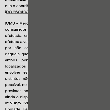
decadência do lançamento do imposto nos casos em
que o contribuinte não tenha efetuado tal recolhimento
(
RC 26040/2022
).
ICMS – Mercadoria vendida de forma não presencial a
consumidor final não contribuinte – Devolução
efetuada em estabelecimento diverso daquele que
efetuou a venda – Nota Fiscal: É permitida a devolução,
por não contribuinte, em estabelecimento diverso
daquele que efetuou a aquisição original, desde que
ambos pertençam ao mesmo titular e estejam
localizados em território paulista. Se a devolução
envolver estabelecimentos localizados em Estados
distintos, não será cabível o crédito do ICMS, sendo
possível, no entanto, adotar as obrigações acessórias
previstas no Ajuste SINIEF nº 14/2022, observando
ainda o disposto na cláusula sexta do Convênio ICMS
nº 236/2021, segundo a qual o contribuinte situado em
Unidade Federada diversa deve estar inscrito na