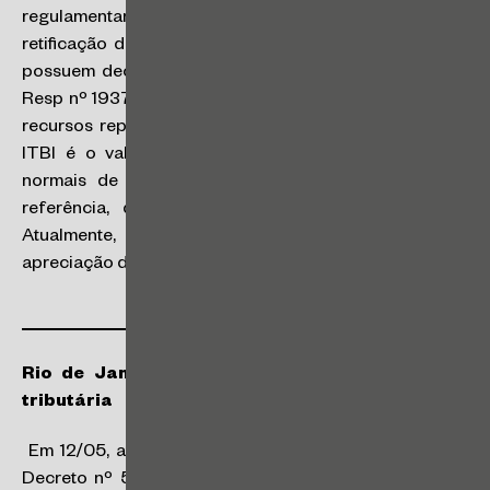
regulamentando os procedimentos para emissão e
retificação de guias de ITBI para os contribuintes que
possuem decisão judicial favorável fundamentada no
Resp nº 1937821/SP (Tema 1.113). O STJ, sob o rito dos
recursos repetitivos, definiu que a base de cálculo do
ITBI é o valor do imóvel transmitido em condições
normais de mercado e não mais o valor venal de
referência, que é base de cálculo para o IPTU.
Atualmente, essa discussão judicial aguarda a
apreciação do STF.
Rio de Janeiro – Prefeitura institui transação
tributária
Em 12/05, a Prefeitura do Rio de Janeiro publicou o
Decreto nº 52.449, que institui a transação tributária,