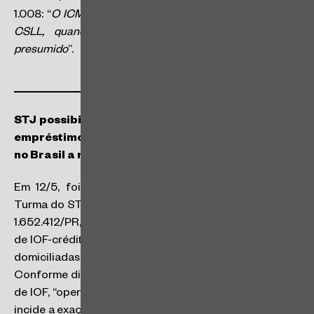
1.008: “
O ICMS compõe a base de cálculo do IRPJ e da
CSLL, quando apurados na sistemática do lucro
presumido
”.
STJ possibilita a incidência de IOF-crédito sobre
empréstimos feitos por empresas domiciliadas
no Brasil a mutuário no exterior
Em 12/5, foi publicado o acórdão proferido pela 1ª
Turma do STJ, que, ao julgar o Agravo Interno em REsp
1.652.412/PR, decidiu, por unanimidade, pela incidência
de IOF-crédito sobre empréstimos feitos por empresas
domiciliadas no Brasil a mutuários no exterior.
Conforme disposto no acórdão, para fins de incidência
de IOF, “operação de crédito externo”, sobre a qual não
incide a exação, se refere a crédito advindo do exterior,