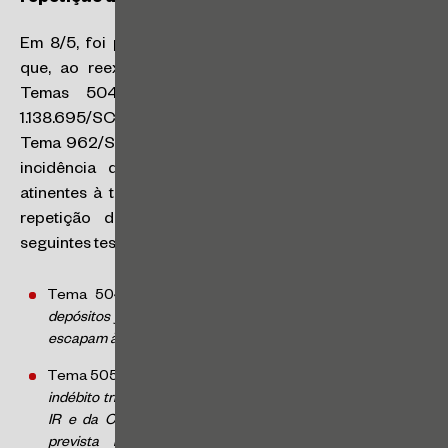
Em 8/5, foi publicado o acórdão proferido pelo STJ
que, ao reexaminar as teses fixadas no âmbito dos
Temas 504 e 505/STJ, nos autos do REsp
1.138.695/SC, considerou o resultado do julgamento do
Tema 962/STF, no sentido de que é inconstitucional a
incidência do IRPJ e da CSLL sobre os valores
atinentes à taxa Selic recebidos por contribuintes em
repetição de indébito tributário. O STJ fixou as
seguintes teses sob o rito dos recursos repetitivos:
Tema 504/STJ: “
Os juros incidentes na devolução dos
depósitos judiciais possuem natureza remuneratória e não
escapam à tributação pelo IRPJ e pela CSLL
”; e
Tema 505/STJ: “
Os juros SELIC incidentes na repetição do
indébito tributário se encontram fora da base de cálculo do
IR e da CSLL, havendo que ser observada a modulação
prevista no Tema nº 962/STF – Precedentes: RE