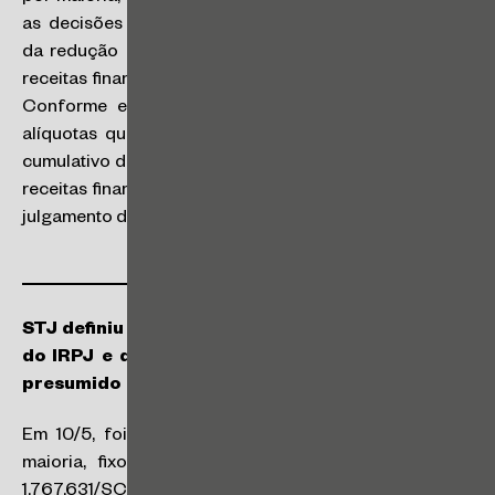
as decisões judiciais que reconheciam a legitimidade
da redução das alíquotas de PIS e COFINS sobre as
receitas financeiras para 0,33% e 2%, respectivamente.
Conforme essa decisão, que ainda é provisória, as
alíquotas que permanecem em vigor no regime não-
cumulativo de PIS e COFINS são de 0,65% e 4% sobre
receitas financeiras, respectivamente, até que ocorra o
julgamento de mérito da ação.
STJ definiu que o ICMS compõe a base de cálculo
do IRPJ e da CSLL quando apurados pelo lucro
presumido
Em 10/5, foi publicado o acórdão do STJ que, por
maioria, fixou a seguinte tese nos autos do REsp
1.767.631/SC e REsp 1.772.470/RS – Tema Repetitivo