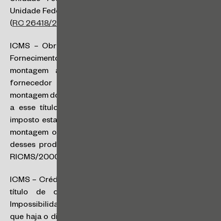
Unidade Federada do ponto de retirada da mercadoria
(
RC 26418/2022
).
ICMS – Obrigações Acessórias – Base de cálculo –
Fornecimento de mercadoria com instalação e
montagem assumida pelo fornecedor: quando o
fornecedor assume a obrigação da instalação e
montagem dos produtos vendidos, os valores cobrados
a esse título devem compor a base de cálculo do
imposto estadual incidente, ainda que a instalação e a
montagem ocorram em momento posterior à entrega
desses produtos (art. 2º, I, c/c, art. 37, I, e § 1º, 5, do
RICMS/2000) (
RC 27527/2023
).
ICMS – Crédito – Saída de bens do ativo imobilizado a
título de comodato (empréstimo) ou aluguel –
Impossibilidade: salvo disposição em contrário, para
que haja o direito de crédito do ICMS, deve haver uma