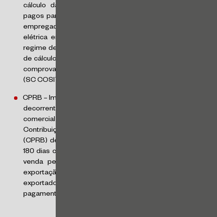
cálculo das contribuições previdenciárias: os valores
pagos para ressarcimento de despesas arcadas pelos
empregados com internet e consumo de energia
elétrica em decorrência da prestação de serviços no
regime de teletrabalho não devem ser incluídos na base
de cálculo das contribuições previdenciárias, desde que
comprovadas mediante documentação hábil e idônea
(SC COSIT nº 87/23)
CPRB – Imunidade das Receitas de Exportação: a receita
decorrente de exportação por intermédio de empresa
comercial exportadora é imune à incidência de
Contribuição Previdenciária sobre a Receita Bruta
(CPRB) desde que seja efetivada a exportação em até
180 dias contados da data da emissão da nota fiscal de
venda pela empresa produtora. Caso não ocorra a
exportação no prazo estipulado, a empresa comercial
exportadora passará a ser responsável tributário pelo
pagamento da CPRB devida. (SC COSIT nº 95/23)