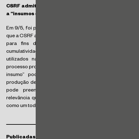
CSRF admite crédito de PIS e COFINS em relação
a “insumos de insumos”
Em 9/5, foi publicado o acórdão nº 9303-013.992, em
que a CSRF admitiu a expansão do conceito de insumos
para fins de apropriação dos créditos da não-
cumulatividade de PIS e COFINS em relação a materiais
utilizados na produção dos insumos utilizados no
processo produtivo. Para os conselheiros, o “insumo do
insumo” pode ser elemento imprescindível para a
produção de bens e prestação de serviços e, portanto,
pode preencher o critério de essencialidade e
relevância quando considerado o processo produtivo
como um todo.
Publicadas Novas Soluções de Consulta pela