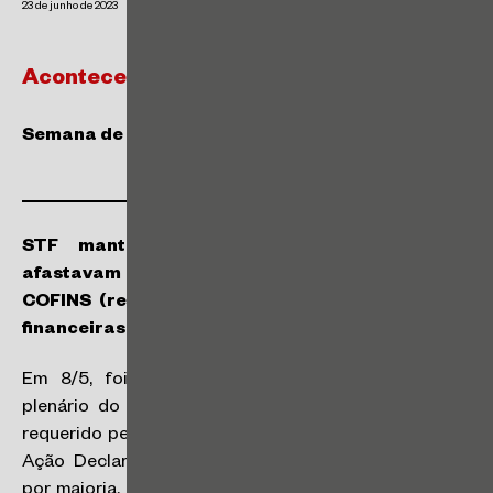
23 de junho de 2023
Acontece | Tributário
Semana de 6 a 12 de maio de 2023
STF mantém suspensão de decisões que
afastavam as novas alíquotas reduzidas de PIS e
COFINS (regime não-cumulativo) sobre receitas
financeiras
Em 8/5, foi publicado o acórdão proferido pelo
plenário do STF que, ao apreciar o pedido cautelar
requerido pela Presidência da República nos autos da
Ação Declaratória de Constitucionalidade (ADC) 84,
por maioria, deferiu a cautelar para manter suspensas