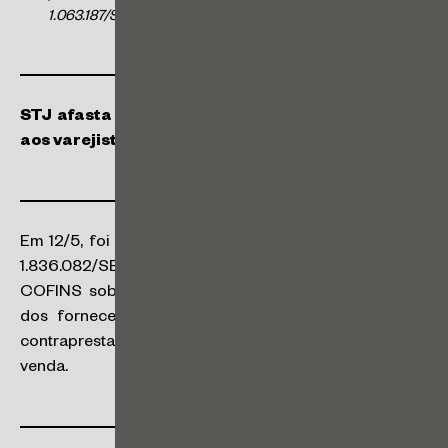
1.063.187/SC e EDcl no RE 1.063.187/SC
”.
STJ afasta PIS e COFINS sobre descontos dados
aos varejistas
Em 12/5, foi publicado o acórdão nos autos do REsp
1.836.082/SE que definiu que não há incidência de PIS e
COFINS sobre os descontos obtidos pelos varejistas
dos fornecedores, mesmo quando condicionados a
contraprestações vinculadas à operação de compra e
venda.