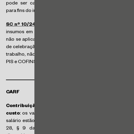
pode ser caracterizada como prestação de serviço
para fins do inciso II, art. 3º da Lei nº 10.833/03.
SC nº 10/24
:
a classificação de bens e serviços como
insumos em virtude de exigência por imposição legal
não se aplica aos casos em que sua exigência decorre
de celebração de acordos ou convenções coletivas de
trabalho, não gerando, consequentemente, créditos de
PIS e COFINS para o contribuinte.
CARF
Contribuição Previdenciária sobre ajuda de
custo
: os valores que não são considerados parte do
salário estão especificados no detalhamento do artigo
28, § 9 da Lei n°8.212/91. De acordo com esse