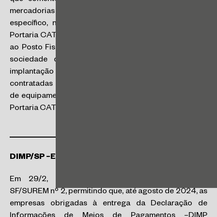
mercadorias com destino à sociedade de propósito
específico, nos termos do inciso III do artigo 1º da
Portaria CAT 03/2013, não precisa se credenciar junto
ao Posto Fiscal, pois o credenciamento está restrito à
sociedade de propósito específico incumbida da
implantação da Linha, bem como às empresas por ela
contratadas para a execução das obras ou instalação
de equipamentos e sistemas, nos termos do art. 1º, I, da
Portaria CAT 03/2013 (
RC 29176/2024
).
DIMP/SP –Entrega da DOC até agosto de 2024
Em 29/2, foi publicada a Instrução Normativa
SF/SUREM nº 2, permitindo que, até agosto de 2024, as
empresas obrigadas à entrega da Declaração de
Informações de Meios de Pagamentos –DIMP