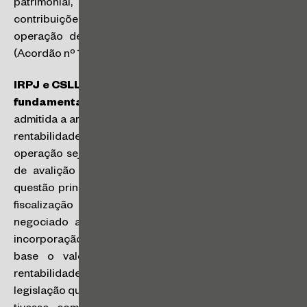
patrimonial, nem, tampouco, a incidência das
contribuições ao PIS e COFINS, pela ausência de
operação de venda que resultasse em faturamento.
(Acordão nº 1301-006.739)
IRPJ e CSLL – Despesas com amortização de ágio
fundamentado em rentabilidade futura
: foi
admitida a amortização de ágio com laudo baseado em
rentabilidade futura, ainda que o valor efetivo da
operação seja inferior ao valor apresentado em laudo
de avalição elaborado por empresa de auditoria. A
questão principal debatida refere-se ao fato de que a
fiscalização havia entendido que a mais valia (valor
negociado acima do valor patrimonial da ação) na
incorporação da Bovespa Holding pela B3, teria como
base o valor de mercado das ações, e não a
rentabilidade futura. O período avaliado se baseia na
legislação que somente admitia a amortização se o ágio