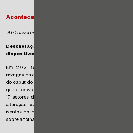
Acontece Tributário
26 de fevereiro a 2 de março de 2024
Desoneração de Folha – Revogação de
dispositivos da MP nº 1.202/2023
Em 27/2, foi publicada a MP nº 1.208/2024 que
revogou os art. 1º ao 3º, alíneas “b”, “c” e “d” do inciso II
do caput do art. 6º, Anexos I e II da MP nº 2.202/2023,
que alterava a Desoneração de Folha. Nesse contexto,
17 setores da economia, anteriormente afetados pela
alteração advinda da MP revogada, voltam a ficar
isentos do pagamento da contribuição previdenciária
sobre a folha de pagamento, dos quais destacamos: