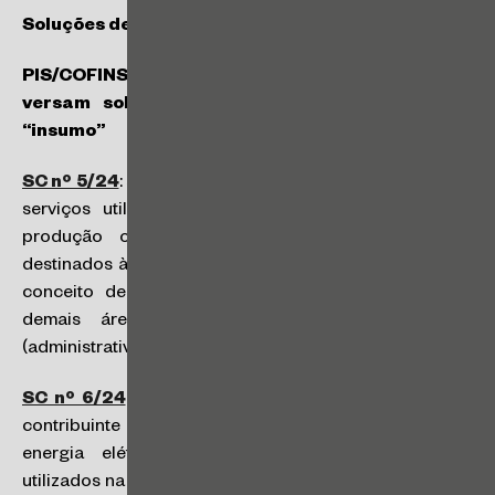
Soluções de Consulta da Receita Federal
PIS/COFINS – Soluções de Consulta (SC) COSIT
versam sobre direito ao crédito Conceito de
“insumo”
SC nº 5/24
: são considerados insumos somente bens e
serviços utilizados na prestação de serviços e na
produção ou fabricação de bens ou produtos
destinados à venda pelo contribuinte, excluindo-se do
conceito de insumos todos os itens utilizados nas
demais áreas de atuação da pessoa jurídica
(administrativa, jurídica, contábil, entre outras).
SC nº 6/24
: gerador de energia solar adquirido pelo
contribuinte integrar o ativo imobilizado e fornecer
energia elétrica para máquinas e equipamentos
utilizados na fabricação de seus produtos destinados à