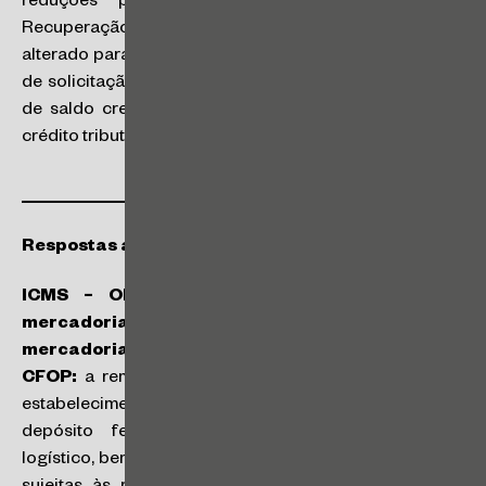
reduções previstas no Programa Especial de
Recuperação de Créditos Tributários. Também foi
alterado para 22/3/2024 o prazo para a apresentação
de solicitação à Secretaria da Fazenda para utilização
de saldo credor de ICMS para compensação com o
crédito tributário apurado.
Respostas a Consultas da SEFAZ/SP
ICMS – Obrigações acessórias – Venda de
mercadoria para entrega futura – Depósito de
mercadorias de terceiros – Documentos fiscais –
CFOP:
a remessa de mercadorias para depósito em
estabelecimento de terceiro não caracterizado como
depósito fechado, armazém geral ou operador
logístico, bem como sua posterior saída, são hipóteses