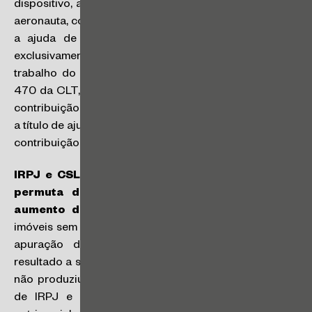
dispositivo, apenas as ajudas de custo recebidas pelo
aeronauta, conforme estipulado na Lei n° 5.929/1973, e
a ajuda de custo recebida em uma única parcela
exclusivamente por conta de mudança de local de
trabalho do empregado, conforme definido no artigo
470 da CLT, não são incluídas no cálculo da folha de
contribuição. Segundo o CARF, as demais verbas pagas
a título de ajuda de custo integram o salário para fins de
contribuição previdenciária. (Acórdão 2402-012.465)
IRPJ e CSLL – Lucro Presumido – Operação de
permuta de imóveis com integralização para
aumento do capital social
: a permuta de bens
imóveis sem torna não é tributável pela sistemática de
apuração do lucro presumido, posto não haver
resultado a se apurar. Tem outras palavras, a operação
não produziu receita, não sendo possível a incidência
de IRPJ e da CSLL, pela ausência de acréscimo