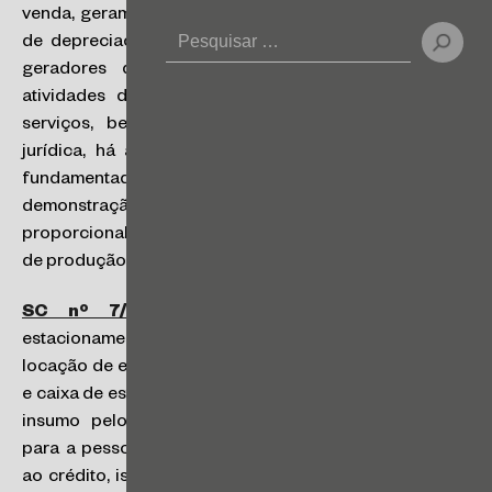
venda, geram crédito de PIS/COFINS sobre o encargo
de depreciação incorrido no mês. Contudo, caso os
geradores de energia solar sejam utilizados em
atividades de produção de bens ou prestação de
serviços, bem como atividades gerais da pessoa
jurídica, há a necessidade de rateio proporcional e
fundamentado em critérios racionais e com a
demonstração em sua contabilidade da atribuição
proporcional do crédito de PIS/COFINS às atividades
de produção de bens e de prestação de serviços.
SC nº 7/24
: na prestação de serviços de
estacionamento e manobra de veículos de terceiros, a
locação de equipamentos para estruturação de guarita
e caixa de estacionamento não poderá ser considerada
insumo pelo contribuinte, não originando, portanto,
para a pessoa jurídica locatária desses bens o direito
ao crédito, isso porque a locação de bens móveis não