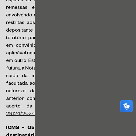
sujeitas às regras gerais do ICMS. Operações com
remessas e retornos simbólicos de mercadorias
envolvendo depósito de mercadorias de terceiros são
restritas aos casos em que os estabelecimentos do
depositante e do depositário estejam localizados em
território paulista, não existindo previsão semelhante
em convênio para que tal entendimento possa ser
aplicável nas hipóteses envolvendo depositante situado
em outro Estado. Na operação de venda para entrega
futura, a Nota Fiscal será emitida no momento da efetiva
saída da mercadoria, com o destaque de ICMS,
facultada ao vendedor a emissão de Nota Fiscal, com
natureza de “simples faturamento”, em momento
anterior, com o objetivo de registrar o momento do
acerto da operação e seu faturamento (
RC
29124/2024
).
ICMS – Obrigações Acessórias – Alteração de
destinatário durante o transporte, em operação