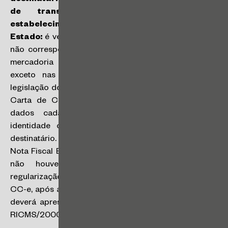
de transferência de mercadorias a
estabelecimento filial localizado em outro
Estado:
é vedada a emissão de documento fiscal que
não corresponda a uma efetiva saída ou entrada de
mercadoria ou a uma efetiva prestação de serviço,
exceto nas hipóteses expressamente previstas na
legislação do IPI ou do ICMS. Não é admitido o uso de
Carta de Correção Eletrônica (CC-e) para corrigir
dados cadastrais que impliquem alteração na
identidade ou no endereço do remetente ou do
destinatário. O procedimento para cancelamento de
Nota Fiscal Eletrônica (NF-e) só pode ser realizado se
não houver circulação da mercadoria. Para
regularização de NF-e, em situações que não admitem
CC-e, após a circulação de mercadoria, o contribuinte
deverá apresentar denúncia espontânea (art. 529 do
RICMS/2000) (
RC 29063/2023
).