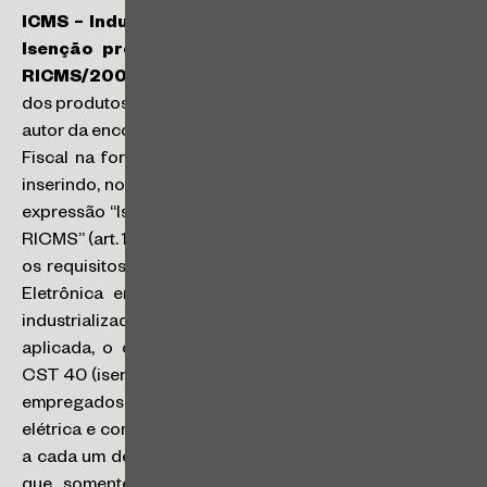
ICMS – Industrialização por conta de terceiros –
Isenção prevista no artigo 160 do Anexo I do
RICMS/2000 – Tratamento tributário:
na saída
dos produtos acabados em retorno ao estabelecimento
autor da encomenda, deverá ser emitida uma única Nota
Fiscal na forma prevista no art. 404 do RICMS/2000,
inserindo, no campo “Informações Complementares”, a
expressão “Isenção do ICMS – artigo 160 do Anexo I do
RICMS” (art. 1º, III, da Portaria CAT 03/2013). Cumpridos
os requisitos da Portaria CAT 03/2013, na Nota Fiscal
Eletrônica emitida no retorno da industrialização, o
industrializador deve utilizar, para a mão de obra
aplicada, o código NCM “00000000” (oito zeros) e
CST 40 (isenta), e, para os insumos de sua propriedade
empregados no processo industrial, incluindo energia
elétrica e combustíveis, o código NCM correspondente
a cada um deles e CST 40 (isenta). O estabelecimento
que somente promove a saída interna de bens ou