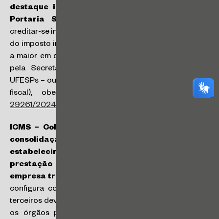
destaque indevido – Restituição do imposto –
Portaria SRE 84/2022:
o contribuinte poderá
creditar-se independentemente de autorização do valor
do imposto indevidamente pago em razão de destaque
a maior em documento fiscal, até o limite estabelecido
pela Secretaria da Fazenda e Planejamento (1.000
UFESPs – ou R$ 35.360,00 em 2024 – por documento
fiscal), obedecidas as disposições legais (
RC
29261/2024
).
ICMS – Coleta e estadia de mercadorias para
consolidação e otimização da carga em
estabelecimento terceiro, não vinculado à
prestação de transporte, contratado pela
empresa transportadora:
o estabelecimento que se
configura como armazém geral e como depósito de
terceiros deve ajustar seus registros cadastrais perante
os órgãos públicos, sob pena de sua atuação ser