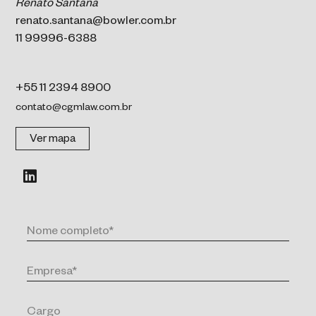
Renato Santana
renato.santana@bowler.com.br
11 99996-6388
+55 11 2394 8900
contato@cgmlaw.com.br
Ver mapa