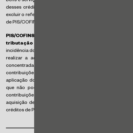
bens e serviços pelos fornecedores da base de cálculo
desses créditos; e (ii) a partir de 1º de maio de 2023,
excluir o referido ICMS da base de cálculo dos créditos
de PIS/COFINS (SC nº 99.001/2024).
PIS/COFINS – Aquisição de insumo sujeito à
tributação concentrada
: o contribuinte submetido à
incidência do PIS/COFINS sob o regime não cumulativo
realizar a aquisição de insumo sujeito à tributação
concentrada poderá apurar e utilizar créditos das
contribuições decorrentes dessa aquisição mediante a
aplicação dos percentuais de 1,65% e 7,6%, ao passo
que não poderá utilizar a alíquota concentrada das
contribuições aplicadas nas etapas anteriores à
aquisição desses insumos na apuração dos referidos
créditos de PIS/COFINS (SC nº 16/2024).