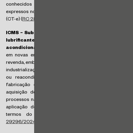
conhecidos de antemão pelo transportador, constar
expressos no Conhecimento de Transporte Eletrônico
(CT-e) (
RC 28971/2023
).
ICMS – Substituição tributária – Operações com
lubrificantes – Revenda de mercadoria após novo
acondicionamento:
o processo de acondicionamento
em novas embalagens, rotuladas com a marca para
revenda, embora possa ser considerado modalidade de
industrialização (beneficiamento e acondicionamento
ou reacondicionamento), não se caracteriza como
fabricação de nova mercadoria. As operações de
aquisição de mercadorias que passarão por esses
processos não estão sujeitas à regra de dispensa da
aplicação do regime de substituição tributária nos
termos do art. 264, I, do RICMS/2000 (
RC
29296/2024
).