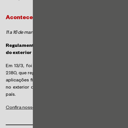
Acontece Tributário
11 a 16 de março de 2024
Regulamentação de tributação de rendimentos
do exterior de Pessoa Física
Em 13/3, foi publicada a Instrução Normativa RFB nº
2.180, que regulamenta o novo regime de tributação de
aplicações financeiras, entidades controladas e
trusts
no exterior detidos por pessoas físicas residentes no
país.
Confira nosso artigo sobre o tema.