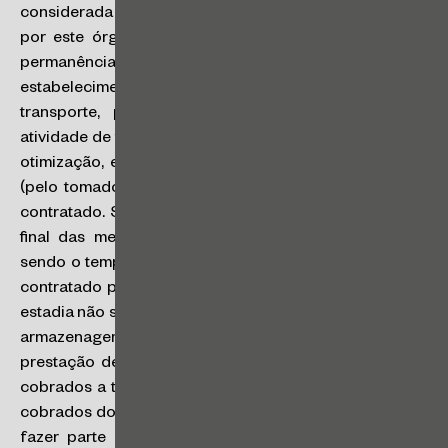
considerada irregular. Isto posto, a estadia é entendida
por este órgão consultivo como uma “passagem” ou
permanência da carga por certo tempo em
estabelecimento vinculado à prestação de serviço de
transporte, por questões operacionais da própria
atividade de transporte (separação, acondicionamento,
otimização, etc.), ou para aguardar o prazo solicitado
(pelo tomador) para entrega da carga no destino final
contratado. Sendo previamente definido o destinatário
final das mercadorias (distinto da transportadora) e,
sendo o tempo de estadia no estabelecimento terceiro
contratado pela transportadora razoavelmente curto, a
estadia não se reveste nas características de depósito e
armazenagem, sendo apenas etapa vinculada à
prestação de serviço de transporte. Eventuais valores
cobrados a título de estadia, bem como outros valores
cobrados do tomador do serviço de transporte, devem
fazer parte da base de cálculo do ICMS e, quando