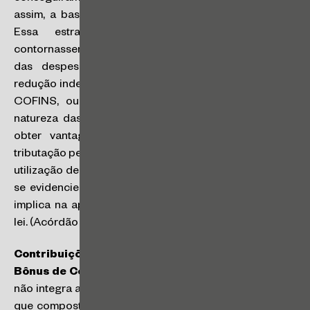
assim, a base tributável e os tributos a serem pagos.
Essa estratégia permitiu que as empresas
contornassem os limites e condições de dedutibilidade
das despesas com royalties, resultando em uma
redução indevida das alíquotas das contribuições PIS e
COFINS, ou seja, houve uma dissimulação da real
natureza das operações comerciais com o intuito de
obter vantagens fiscais indevidas. Assim, além da
tributação pelo PIS e pela COFINS a título de royalties, a
utilização de artifícios dolosos tendentes a impedir que
se evidencie a ocorrência do fato gerador de tributo,
implica na aplicação de multa qualificada prevista em
lei. (Acórdão nº 3201-011.551)
Contribuições Sociais Previdenciárias – PLR,
Bônus de Contratação e Vale Alimentação
: (i) PLR
não integra a base de cálculo das Contribuições desde
que composta por regras claras e objetivas; (ii) Bônus