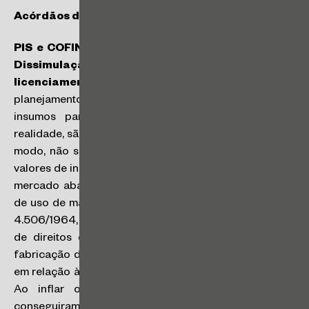
Acórdãos do CARF
PIS e COFINS – Planejamento tributário abusivo.
Dissimulação dos royalties decorrentes do
licenciamento de uso de marca
: configura-se
planejamento tributário abusivo a sobrevalorização de
insumos para gerar despesas adicionais que, na
realidade, são repasses disfarçados de royalties. Deste
modo, não se pode alegar que a prática de se alocar
valores de insumos muito superiores aos praticados no
mercado abarcaria também o pagamento de royalties
de uso de marca, pois, nos termos do art. 22 da Lei nº
4.506/1964, os rendimentos oriundos da exploração
de direitos como marcas comerciais e fórmulas de
fabricação devem ser classificados de forma apartada
em relação às receitas oriundas da venda de produtos.
Ao inflar os preços dos insumos, as empresas
conseguiram aumentar os custos dedutíveis, reduzindo,