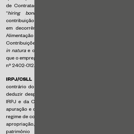
de Contratação (também denominado de “luvas” ou
“
hiring bonus”
) integra o conceito de salário
contribuição quando restar demonstrado que foi pago
em decorrência da prestação de serviço; (iii) Vale
Alimentação não integra a base de cálculo das
Contribuições pois não há diferença entre alimentação
in natura
e o fornecimento de vale alimentação, ainda
que o empregador não esteja inscrito no PAT. (Acórdão
nº 2402-012.472)
IRPJ/CSLL –pagamento retroativo de JCP
: ao
contrário do que vem decidindo o STJ, só é possível
deduzir despesas com JCP das bases de cálculo do
IRPJ e da CSLL do respectivo ano em que houve a
apuração e deliberação da despesa, de acordo com o
regime de competência. No caso concreto, foi vetada a
apropriação, em 2010, de juros calculados sobre o
patrimônio líquido da pessoa jurídica no ano-