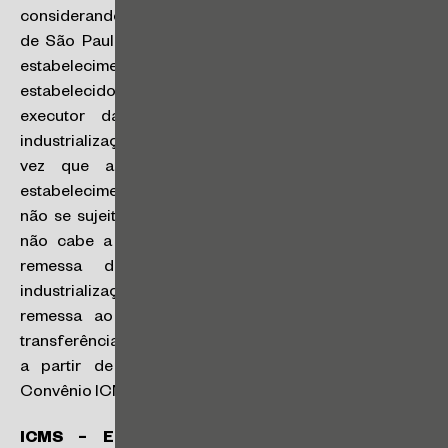
considerando que não há prejuízo ao erário, o Estado
de São Paulo vinha adotando a interpretação de que
estabelecimentos pertencentes ao mesmo titular,
estabelecidos neste Estado, podiam agir como autor e
executor da encomenda, sob a sistemática da
industrialização por conta de terceiros. No entanto, uma
vez que a transferência de mercadorias entre
estabelecimentos do mesmo titular, desde 1º/1/2024,
não se sujeita ao ICMS, razão pela qual, desde então,
não cabe a aplicação tais procedimentos. Assim, a
remessa de matéria-prima pela matriz, para
industrialização em estabelecimento filial, com posterior
remessa ao adquirente, devem ser tratadas como
transferências entre filiais, seguida de venda, devendo,
a partir de 2024, ser observado o disposto no
Convênio ICMS 178/2023 (
RC 28797/2023
).
ICMS – Emissão de documento fiscal com