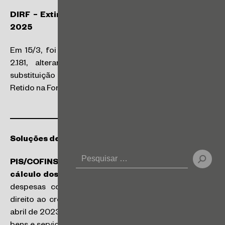
DIRF – Extinção do documento postergada para
2025
Em 15/3, foi publicada a Instrução Normativa RFB nº
2.181, alterando para 1º de janeiro de 2025 a
substituição da Declaração do Imposto sobre a Renda
Retido na Fonte – DIRF.
Soluções de Consulta da Receita
PIS/COFINS – Exclusão do ICMS da base de
cálculo dos créditos
: o contribuinte que incorreu em
despesas com a aquisição de insumos que geram
direito ao crédito de PIS/COFINS deverá (i) até 30 de
abril de 2023, não excluir o ICMS incidente na venda de