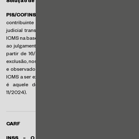
Solução de Consulta da Receita Federal
PIS/COFINS – Exclusão do ICMS negada:
o
contribuinte que tenha tido em seu desfavor decisão
judicial transitada em julgado no sentido de manter o
ICMS na base de cálculo do PIS/COFINS, anteriormente
ao julgamento do RE nº 574.706/PR pelo STF, pode, a
partir de 16/03/2017, pleitear administrativamente sua
exclusão, nos termos do Parecer SEI Nº 7.698/2021/ME
e observado o prazo de 5 anos do Art. 168 do CTN. O
ICMS a ser excluído da base de cálculo do PIS/COFINS
é aquele destacado no documento fiscal (SC nº
11/2024).
CARF