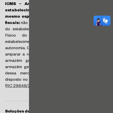
ICMS – Armazém geral – Funcionamento do
estabelecimento depositante e depositário no
mesmo espaço físico – Emissão de documentos
fiscais:
não há impedimento legal para funcionamento
do estabelecimento depositante no mesmo espaço
físico do armazém geral, desde que os
estabelecimentos conservem sua individualidade e
autonomia. O depositante deve emitir Nota Fiscal para
amparar a remessa de mercadoria para depósito no
armazém geral (depositário), bem como deve o
armazém geral emitir Nota Fiscal relativa ao retorno
dessa mercadoria ao depositante, observado o
disposto no Capítulo II do Anexo VII do RICMS/2000
(
RC 29848/2024
).
Soluções de Consulta ISS/SP