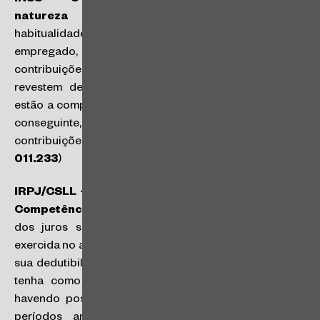
INSS – O pagamento de gratificações tem
natureza salarial
: a gratificação, paga com
habitualidade e em valor vinculado ao salário do
empregado, integra o conceito de salário para fins de
contribuições previdenciárias. Isso porque, as verbas se
revestem de natureza remuneratória, de forma que
estão a compensar o trabalhador pelo seu labor e, por
conseguinte, devem sujeitar-se à incidência das
contribuições previdenciárias. (
Acórdão n° 9202-
011.233
)
IRPJ/CSLL – Dedutibilidade dos JCP – Regime de
Competência:
a faculdade para pagamento ou crédito
dos juros sobre o capital próprio (JCP) deve ser
exercida no ano-calendário de apuração do lucro real e
sua dedutibilidade, para fins fiscais, impõe que cálculo
tenha como base os critérios previstas na lei, não
havendo possibilidade de inclusão dos encargos de
períodos anteriores, por força do princípio da