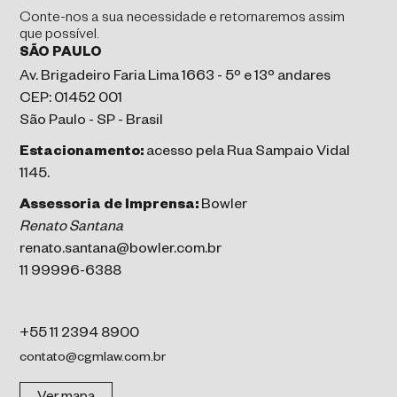
Conte-nos a sua necessidade e retornaremos assim
que possível.
SÃO PAULO
Av. Brigadeiro Faria Lima 1663 - 5º e 13º andares
CEP: 01452 001
São Paulo - SP - Brasil
Estacionamento:
acesso pela Rua Sampaio Vidal
1145.
Assessoria de Imprensa:
Bowler
Renato Santana
renato.santana@bowler.com.br
11 99996-6388
+55 11 2394 8900
contato@cgmlaw.com.br