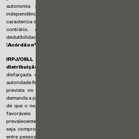
autonomia dos exercícios financeiros e de sua
independência que, no plano da contabilidade,
caracteriza-se como regime de competência. Caso
contrário, a despesa não será passível de
dedutibilidade para fins de cálculo do IRPJ e da CSLL.
(
Acórdão n° 1402-006.943
)
IRPJ/CSLL – Necessidade de comprovação da
distribuição disfarçada de lucros
: a distribuição
disfarçada de lucros deverá ser comprovada pela
autoridade fiscal, de modo que a hipótese de presunção
prevista no art. 60, VII do Decreto-lei nº 1.598/77
demanda a prova do fato indiciário legalmente previsto,
de que o negócio foi celebrado com condições mais
favoráveis para a pessoa ligada do que as
prevalecentes no mercado. Nesse sentido, para que
seja comprovada a distribuição disfarçada de lucros
entre pessoas ligadas é necessário que se demonstre,