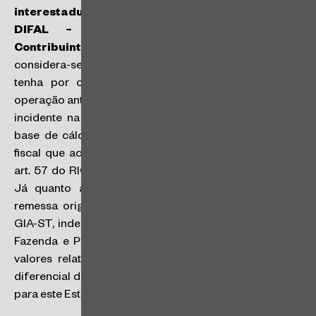
interestadual com recolhimento do ICMS-ST e
DIFAL – Desfazimento – Restituição –
Contribuinte capixaba inscrito neste Estado:
considera-se devolução de mercadoria a operação que
tenha por objeto anular todos os efeitos de uma
operação anterior. Para o crédito do ICMS interestadual
incidente na remessa original, aplicar-se-ão a mesma
base de cálculo e alíquota constantes no documento
fiscal que acobertou a operação original, conforme o
art. 57 do RICMS/2000 e o Convênio ICMS 54/2000.
Já quanto ao ICMS-ST e ao DIFAL incidentes na
remessa original, poderão ser lançados a crédito na
GIA-ST, independente de autorização da Secretaria da
Fazenda e Planejamento do Estado de São Paulo, os
valores relativos à restituição do ICMS, ainda que o
diferencial de alíquotas tenha sido recolhido via GNRE
para este Estado (
RC 29941/2024
).