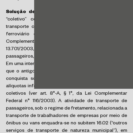
Solução de Consulta SF/DEJUG nº
8
:
O termo
“coletivo” contido no subitem 16.01 (Serviços de
transporte coletivo municipal rodoviário, metroviário,
ferroviário e aquaviário de passageiros) da Lei
Complementar Federal n° 116/2003, replicado na Lei n°
13.701/2003, não está relacionado à quantidade de
passageiros, mas à natureza pública desse transporte.
Em uma interpretação de natureza histórica, conclui-se
que o antigo item 16 foi cindido em um momento de
conquista social que levou a tributação a permitir
alíquotas inferiores a 2% para os transportes públicos
coletivos (ver art. 8°-A, § 1°, da Lei Complementar
Federal n° 116/2003). A atividade de transporte de
passageiros, sob o regime de fretamento, relacionada a
transporte de trabalhadores de empresas por meio de
ônibus ou vans enquadra-se no subitem 16.02 (“outros
serviços de transporte de natureza municipal”), em