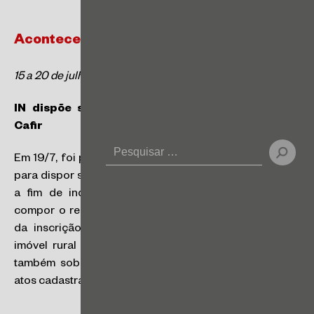
Acontece Tributário
15 a 20 de julho de 2024
IN dispõe sobre Cadastro de Imóveis Rurais –
Cafir
Em 19/7, foi publicada a Instrução Normativa nº 2.203,
para dispor sobre o Cadastro de Imóveis Rurais – Cafir,
a fim de indicar todas as informações que devem
compor o referido cadastro, definir a obrigatoriedade
da inscrição, conceituar as situações cadastrais do
imóvel rural e do comprovante de inscrição e dispor
também sobre o procedimento de inscrição e outros
atos cadastrais no Cafir, dentre outras providências.