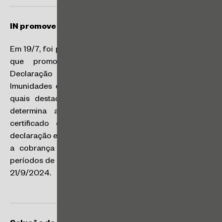
IN promove alterações na apresentação da Dirbi
Em 19/7, foi publicada a Instrução Normativa nº 2.204,
que promove alterações na apresentação da
Declaração de Incentivos, Renúncias, Benefícios e
Imunidades de Natureza Tributária – Dirbi, dentre as
quais destacamos a revogação do dispositivo que
determina a obrigatoriedade de assinatura com
certificado digital para apresentação da referida
declaração e prorrogação do prazo para a verificação e
a cobrança das multas da Dirbi, relativamente aos
períodos de apuração de janeiro a julho de 2024, para
21/9/2024.