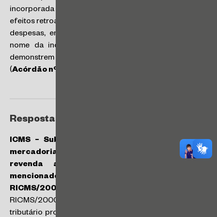
incorporada nos sistemas da Receita Federal com
efeitos retroativos, escrituração unificada das receitas e
despesas, emissão de alvarás de funcionamento em
nome da incorporadora e demais documentos que
demonstrem a efetiva integração das atividades.
(
Acórdão nº 1101-001.403
)
Respostas a Consultas da SEFAZ/SP
ICMS – Substituição tributária – Aquisição de
mercadorias por contribuinte paulista para
revenda a órgãos e entidades públicas
mencionados no art. 55 do Anexo I do
RICMS/2000:
o disposto no art. 264, II, do
RICMS/2000 aplica-se somente quando o substituto
tributário promove a saída de mercadoria sabendo de