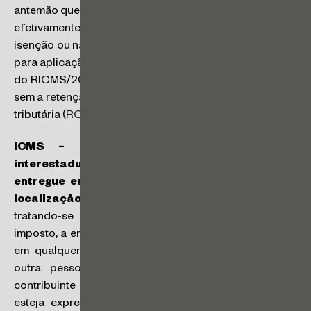
antemão que o estabelecimento destinatário promoverá
efetivamente operação subsequente amparada por
isenção ou não incidência do ICMS. Constitui condição
para aplicação da isenção prevista no art. 55 do Anexo I
do RICMS/2000 que a mercadoria tenha sido recebida
sem a retenção antecipada do imposto por substituição
tributária (
RC 30530/2024
).
ICMS – Obrigações acessórias – Venda
interestadual a não contribuinte – Mercadoria
entregue em Unidade da Federação distinta da
localização do adquirente – Nota Fiscal – DIFAL:
tratando-se de destinatário não contribuinte do
imposto, a entrega da mercadoria poderá ser efetuada
em qualquer de seus domicílios ou em domicílio de
outra pessoa, desde que esta também não seja
contribuinte do imposto e o local da efetiva entrega
esteja expressamente indicado no documento fiscal