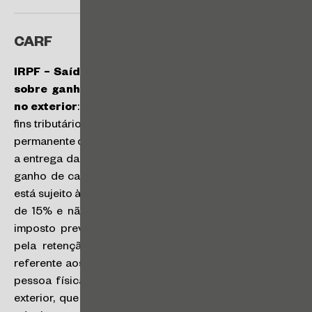
CARF
IRPF – Saída fiscal – Falta de recolhimento do IR
sobre ganho de capital auferidos por residente
no exterior
: considera-se não residente no Brasil, para
fins tributários, a pessoa física que se retire em caráter
permanente do território nacional, na data da saída, com
a entrega da Declaração de Saída Definitiva do País. O
ganho de capital auferido por não residente no Brasil
está sujeito à incidência do imposto de renda à alíquota
de 15% e não se aplicam as isenções e reduções do
imposto previstas para os residentes. O responsável
pela retenção e recolhimento do imposto de renda
referente aos ganhos de capital auferidos no País, por
pessoa física ou jurídica, residente ou domiciliada no
exterior, que alienarem bens localizados no Brasil é o