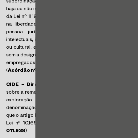
subordinação apta a caracterizar relação empregatícia,
haja ou não intento simulatório. Nesse sentido, o art. 129
da Lei nº 11.196/05, sob a ótica da mínima interferência
na liberdade econômica, autoriza a contratação de
pessoa jurídica para a prestação de serviços
intelectuais, inclusive os de natureza científica, artística
ou cultural, em caráter personalíssimo ou não, com ou
sem a designação de quaisquer obrigações a sócios ou
empregados da sociedade prestadora de serviços
(
Acórdão nº 1401-007.301
)
CIDE – Direito Autoral
: não incide CIDE-Royalties
sobre a remessa ao exterior de pagamentos relativos à
exploração de direitos autorais, mesmo que sob a
denominação de royalties. Os conselheiros entenderam
que o artigo 10, do Decreto nº 4.195/02, que disciplina a
Lei nº 10.168/2000, é taxativo. (
Acórdão nº 3402-
011.938
)