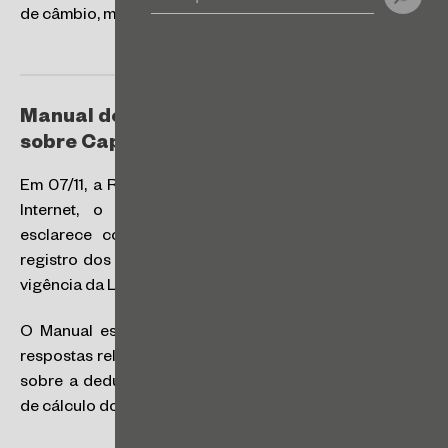
de câmbio, mediante transferência bancária.
Manual de Orientação sobre Juros
sobre Capital Próprio
Em 07/11, a Receita Federal publicou, em seu portal na
Internet, o Manual de Orientação Tributária que
esclarece conceitos e orienta sobre a apuração e
registro dos Juros sobre Capital Próprio (JCP) após a
vigência da Lei nº 14.789/2023.
O Manual está organizado em forma de perguntas e
respostas relacionadas aos conceitos e procedimentos
sobre a dedutibilidade da despesa de JCP nas bases
de cálculo do IRPJ e CSLL.