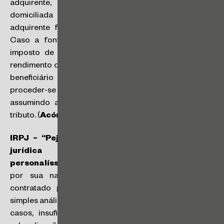
adquirente, pessoa física ou jurídica residente ou
domiciliada no Brasil; ou o procurador, quando o
adquirente for residente ou domiciliado no exterior.
Caso a fonte pagadora não efetue a retenção do
imposto de renda na fonte a que está obrigada, o
rendimento colocado à disposição da pessoa física do
beneficiário será considerado líquido, devendo
proceder-se ao reajustamento da base de cálculo,
assumindo a fonte pagadora o respectivo ônus do
tributo. (
Acórdão nº 2202-010.934
)
IRPJ – “Pejotização” – Contratação de pessoa
jurídica para prestação de serviços
personalíssimos
: os serviços intelectuais implicam,
por sua natureza, maior grau de autonomia do
contratado para sua execução, razão pela qual a
simples análise dos termos contratuais é, na maioria dos
casos, insuficiente para demonstrar a existência de