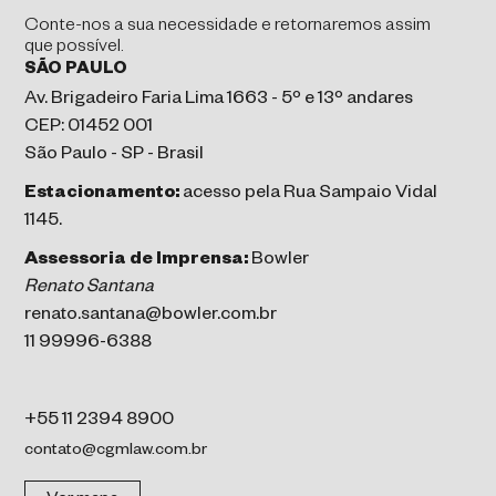
Conte-nos a sua necessidade e retornaremos assim
que possível.
SÃO PAULO
Av. Brigadeiro Faria Lima 1663 - 5º e 13º andares
CEP: 01452 001
São Paulo - SP - Brasil
Estacionamento:
acesso pela Rua Sampaio Vidal
1145.
Assessoria de Imprensa:
Bowler
Renato Santana
renato.santana@bowler.com.br
11 99996-6388
+55 11 2394 8900
contato@cgmlaw.com.br