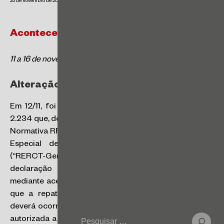
25 de novembro de 2024
Acontece | Tributário
11 a 16 de novembro de 2024
Alteração nas normas do RERCT-Geral
Em 12/11, foi publicada a Instrução Normativa RFB nº
2.234 que, dentre outras disposições, altera a Instrução
Normativa RFB nº 2.221/24, que regulamenta o Regime
Especial de Regularização Cambial e Tributária
(“RERCT-Geral”). A nova norma dispõe que a
declaração única específica deverá ser elaborada
mediante acesso a serviço disponibilizado no eCAC e
que a repatriação de ativos financeiros no exterior
deverá ocorrer por intermédio de instituição financeira
autorizada a funcionar no País e a operar no mercado