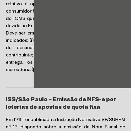
relativo à operação. Nas aquisições realizadas por
consumidor final não contribuinte do imposto, a parcela
do ICMS que cabe à Unidade Federada destinatária é
devida ao Estado onde ocorrer a entrega física do bem.
Deve ser emitida Nota Fiscal de venda na qual serão
indicados: (i) nos campos relacionados à identificação
do destinatário, os dados do adquirente não
contribuinte; e (ii) no campo de identificação do local de
entrega, os dados relativos à entrega física da
mercadoria (
RC 30707/2024
).
ISS/São Paulo – Emissão de NFS-e por
loterias de apostas de quota fixa
Em 11/11, foi publicada a Instrução Normativa SF/SUREM
nº 17, dispondo sobre a emissão da Nota Fiscal de