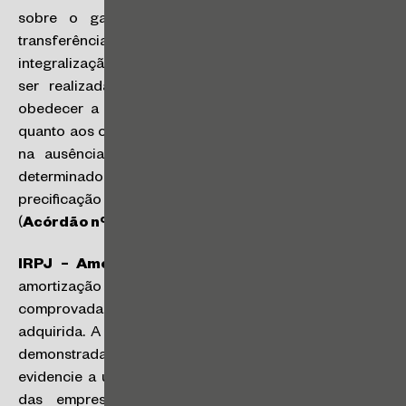
sobre o ganho de capital auferido na data da
transferência dos ativos financeiros ao fundo. Ainda, a
integralização de quotas de fundo de investimento deve
ser realizada por seu valor de mercado, devendo
obedecer a Instrução Normativa CVM nº 438/2006
quanto aos critérios de apuração de valor de mercado
na ausência de mercado de negociação para um
determinado ativo, com a adoção de técnicas de
precificação previstas para o tipo em questão.
(
Acórdão nº 2402-012.809
)
IRPJ – Amortização de Ágio – Incorporação
: a
amortização fiscal do ágio é legítima quando
comprovada a efetiva incorporação da empresa
adquirida. A comprovação da incorporação pode ser
demonstrada por meio de conjunto probatório que
evidencie a unificação operacional, contábil e jurídica
das empresas, incluindo a baixa do CNPJ da