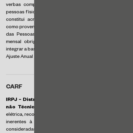
verbas compensatórias por pessoa física de outras
pessoas físicas em decorrência de acordo extrajudicial
constitui acréscimo patrimonial e, assim, qualifica-se
como proventos tributáveis pelo Imposto sobre a Renda
das Pessoas Físicas (IRPF), sujeito ao recolhimento
mensal obrigatório via carnê-leão, devendo também
integrar a base de cálculo do imposto na Declaração de
Ajuste Anual do beneficiário. (SC nº 21/2025)
CARF
IRPJ – Distribuição de Energia Elétrica – Perdas
não Técnicas
: as perdas não técnicas de energia
elétrica, reconhecidas ou não pela ANEEL na tarifa, são
inerentes à atividade de distribuição e devem ser
consideradas custo decorrente da operação. Sua