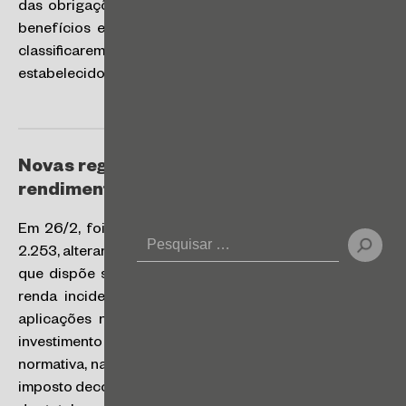
das obrigações tributárias por meio da concessão de
benefícios e tratamento diferenciado àqueles que se
classificarem bem nos critérios de conformidade
estabelecidos pela Receita Federal.
Novas regras de IRRF sobre os
rendimentos em fundos de investimento
Em 26/2, foi publicada a Instrução Normativa RFB nº
2.253, alterando a Instrução Normativa RFB nº 2.166/23,
que dispõe sobre o recolhimento do imposto sobre a
renda incidente sobre os rendimentos apurados nas
aplicações nos fundos de investimento e fundos de
investimento fechado. Segundo a nova disposição
normativa, na hipótese de suspensão do pagamento do
imposto decorrente da concessão de medida liminar ou