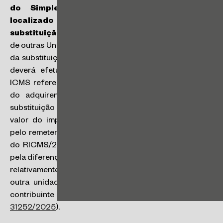
do Simples Nacional por estabelecimento
localizado em Estado com acordo de
substituição tributária:
na aquisição de mercadorias
de outras Unidades da Federação, sujeitas à sistemática
da substituição tributária, o remetente de outro Estado
deverá efetuar antecipadamente o recolhimento do
ICMS referente às operações própria e subsequentes
do adquirente paulista, nos termos do acordo de
substituição tributária assinado entre os Estados. O
valor do imposto devido por antecipação, recolhido
pelo remetente ou calculado nos termos do art. 426-A
do RICMS/2000, já engloba o valor que seria devido
pela diferença entre as alíquotas interna e interestadual,
relativamente à entrada da mercadoria procedente de
outra unidade da Federação em estabelecimento de
contribuinte optante pelo Simples Nacional (
RC
31252/2025
).