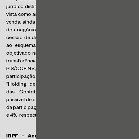
jurídico distinto da operação comercial, e não pode ser
vista como aspecto particular do contrato de compra e
venda, ainda que se enquadre na categoria mais ampla
dos negócios de alienação. A função econômica da
cessão de direitos não corresponde, necessariamente,
ao esquema legal do contrato de compra e venda,
objetivado na troca de uma coisa por dinheiro, para a
transferência de propriedade. Para fins de incidência de
PIS/COFINS, a receita decorrente da alienação de
participação societária de caráter não permanente por
“Holding” de participações integra as bases de cálculo
das Contribuições no regime cumulativo, sendo
passível de exclusão o valor despendido para aquisição
da participação, com incidência das alíquotas de 0,65%
e 4%, respectivamente. (SC nº 18/2025)
IRPF – Acordo Extrajudicial
: o recebimento de