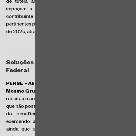
de tutela antecipada ou em outras hipóteses que
impeçam a retenção e recolhimento do imposto, o
contribuinte deverá comunicar as informações
pertinentes para a Receita Federal até o dia 31 de março
de 2025, através do portal e-CAC.
Soluções de Consulta da Receita
Federal
PERSE – Alíquota Zero – Nova Pessoa Jurídica do
Mesmo Grupo Econômico
: o PERSE não se aplica às
receitas e aos resultados auferidos por pessoa jurídica
que não possuía inscrição no CNPJ na entrada em vigor
do benefício e, consequentemente, não estava
exercendo atividade elencada no código da CNAE,
ainda que tal atividade fosse exercida, em período