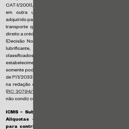
CAT-1/2001), mesmo em relação à aquisição realizada
em outra unidade da Federação. O combustível
adquirido para ser utilizado em prestação de serviço de
transporte que se inicie em outro Estado não enseja
direito a crédito na escrita fiscal do contribuinte paulista
(Decisão Normativa CAT-1/2001). No tocante ao óleo
lubrificante, pneus e câmaras de ar, quando forem
classificados como materiais de uso e consumo do
estabelecimento, os créditos a eles correspondentes
somente poderão ser lançados na escrita fiscal a partir
de 1º/1/2033 (art. 33, I da Lei Complementar nº 87/1996,
na redação dada pela Lei Complementar nº 171/2019)
(
RC 30794/2024
). NOTA: essa posição da SEFAZ/SP
não condiz com o entendimento do STJ sobre o tema.
ICMS – Substituição tributária – Diferencial de
Alíquotas – Remessa interestadual realizada
para contribuinte paulista optante pelo regime