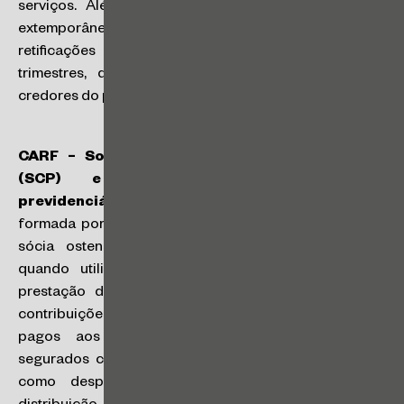
serviços. Além disso, o aproveitamento de créditos
extemporâneos está condicionado à apresentação das
retificações da EFD-Contribuições dos respectivos
trimestres, demonstrando os créditos e os saldos
credores do período. (
Acórdão nº 3202-002.338
)
CARF – Sociedade em Conta de Participação
(SCP) e incidência de contribuição
previdenciária
: abusiva a constituição de SCP
formada por pessoa jurídica da área da saúde como
sócia ostensiva e médicos como sócios ocultos,
quando utilizada para dissimular uma relação de
prestação de serviços e evitar o recolhimento das
contribuições previdenciárias. Nesse caso, os valores
pagos aos sócios ocultos, enquadrados como
segurados contribuintes individuais, eram registrados
como despesas operacionais ao invés vez de