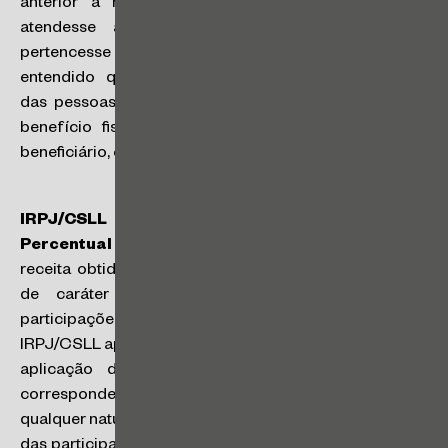
anterior à norma, por outra pessoa jurídica que
atendesse aos requisitos do benefício e que
pertencesse ao mesmo grupo econômico. Restou
entendido que os critérios subjetivos de identificação
das pessoas jurídicas elegíveis para a fruição desse
benefício fiscal referem-se especificamente ao seu
beneficiário, e não a terceiros. (SC nº 17/2025)
IRPJ/CSLL – PIS/COFINS – Lucro Presumido –
Percentual de Presunção – Holding Patrimonial
: a
receita obtida na alienação de participação societária
de caráter não permanente por “Holding” de
participações deve integrar a base de cálculo de
IRPJ/CSLL apurado no regime de lucro presumido, com
aplicação do percentual de presunção de 32%,
correspondente à atividade de cessão de direitos de
qualquer natureza, seja na cessão provisória e definitiva
das participações. A cessão de direitos tipifica negócio