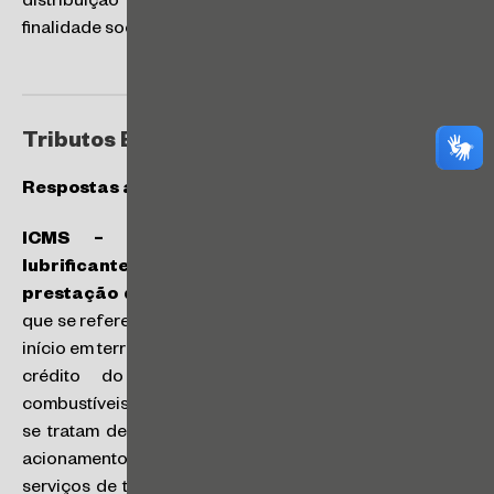
distribuição de lucros, caracterizando desvio da
finalidade societária. (
Acórdão n° 2401-012.113
)
Tributos Estaduais
Respostas a Consultas da SEFAZ/SP
ICMS – Aquisição de combustível, óleo
lubrificante, pneus e câmaras de ar utilizados na
prestação de serviço de transporte – Crédito:
no
que se refere à prestação de serviço de transporte com
início em território paulista, o contribuinte terá direito ao
crédito do imposto devido na aquisição de
combustíveis (óleo diesel, gasolina e álcool), visto que
se tratam de mercadorias consumidas diretamente no
acionamento dos veículos utilizados na prestação de
serviços de transporte (item 3.5 da Decisão Normativa