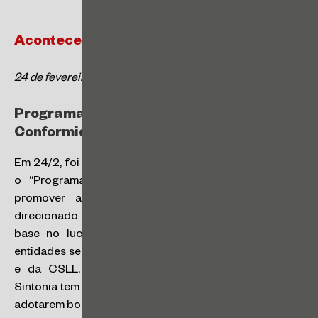
Acontece | Tributário
24 de fevereiro a 1º de março de 2025
Programa “Receita Sintonia” –
Conformidade Tributária e Aduaneira
Em 24/2, foi publicada a Portaria RFB nº 511, instituindo
o “Programa Receita Sintonia”, com o objetivo de
promover a conformidade tributária e aduaneira,
direcionado para pessoas jurídicas tributadas com
base no lucro real, presumido ou arbitrado e para
entidades sem fins lucrativos imunes ou isentas do IRPJ
e da CSLL. Segundo a Receita Federal, o Receita
Sintonia tem o objetivo de incentivar os contribuintes a
adotarem boas práticas e regularidade no cumprimento