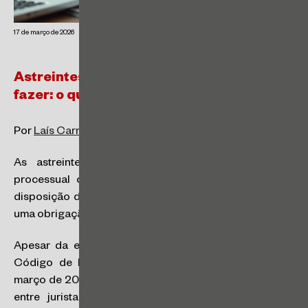
17 de março de 2026
Astreintes nas obrigações de fazer e não
fazer: o que decidiu o STJ no Tema 1.296
Por
Laís Carneiro
.
As astreintes são multas previstas na legislação
processual como um dos mecanismos coercitivos à
disposição do juiz para estimular o devedor a cumprir
uma obrigação de fazer ou de não fazer.
Apesar da expressa previsão das astreintes no atual
Código de Processo Civil, que entrou em vigor em
março de 2016, por muito tempo persistiu controvérsia,
entre juristas e aplicadores do direito, acerca da