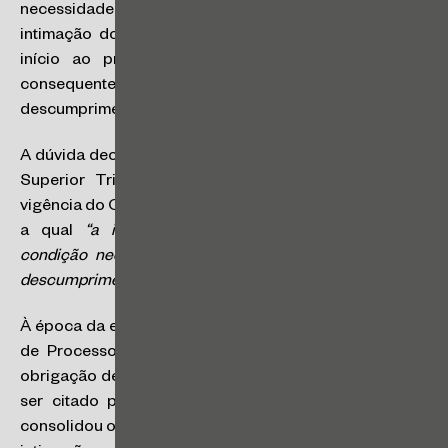
necessidade de intimação pessoal do devedor ou se a
intimação do seu advogado seria suficiente para dar
início ao prazo de cumprimento da obrigação e
consequente aplicação da astreinte em caso de
descumprimento da ordem.
A dúvida decorria da manutenção da Súmula nº 410 do
Superior Tribunal de Justiça, editada ainda sob a
vigência do Código de Processo Civil de 1973, segundo
a qual
“a intimação pessoal do devedor constitui
condição necessária para a cobrança de multa pelo
descumprimento de obrigação de fazer ou não fazer”
.
À época da edição da Súmula, o artigo 632 do Código
de Processo Civil de1973 previa que, nos casos de
obrigação de fazer ou de não fazer, o devedor deveria
ser citado para cumprir o comando judicial. Daí se
consolidou o entendimento de que seria indispensável a