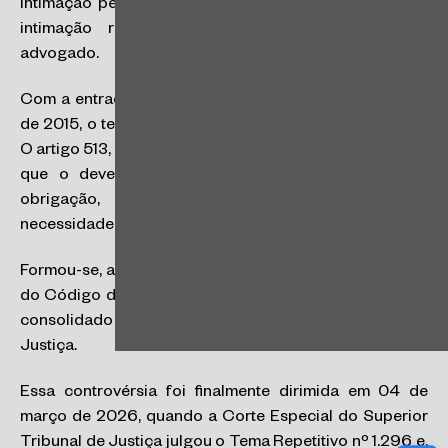
intimação pessoal do devedor, não sendo suficiente a
intimação realizada apenas na pessoa de seu
advogado.
Com a entrada em vigor do Código de Processo Civil
de 2015, o tema passou a ser tratado de forma diversa.
O artigo 513, § 2º, passou a prever, de modo mais amplo,
que o devedor deve ser intimado para cumprir a
obrigação, sem mencionar expressamente a
necessidade de intimação pessoal.
Formou-se, assim, um aparente conflito entre a redação
do Código de Processo Civil vigente e o entendimento
consolidado na Súmula nº 410 do Superior Tribunal de
Justiça.
Essa controvérsia foi finalmente dirimida em 04 de
março de 2026, quando a Corte Especial do Superior
Tribunal de Justiça julgou o Tema Repetitivo nº 1.296 e,