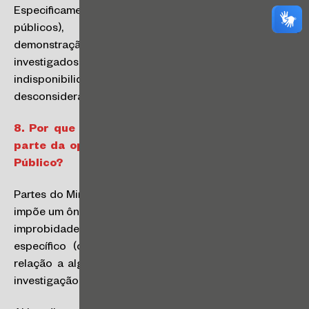
Especificamente em relação a terceiros (não agentes
públicos), a indisponibilidade depende da
demonstração de efetiva concorrência para os atos
investigados. Em relação a empresas, a
indisponibilidade depende de incidente de
desconsideração da personalidade jurídica.
8.
Por que a NLIA está sendo tão criticada por
parte da opinião pública, imprensa e Ministério
Público?
Partes do Ministério Público vêm afirmando que a NLIA
impõe um ônus desproporcional à apuração de atos de
improbidade, ao exigir a demonstração de dolo
específico (o que não é exigido, por exemplo, em
relação a algumas infrações criminais), dificultando a
investigação e a punição de atos de improbidade.