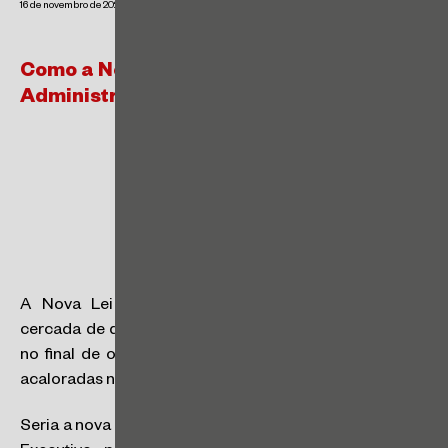
16 de novembro de 2021
Como a Nova Lei de Improbidade
Administrativa afeta o setor privado?
A Nova Lei de Improbidade Administrativa nasceu
cercada de diversas polêmicas. Desde sua publicação,
no final de outubro, vem sendo o foco de discussões
acaloradas na mídia e na opinião pública.
Seria a nova lei uma iniciativa dos Poderes Legislativo e