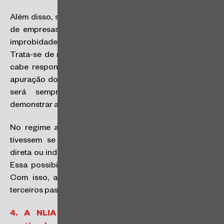
Além disso, sócios, cotistas, diretores e colaboradores
de empresas privadas podem responder por atos de
improbidade caso participem e se beneficiem dos atos.
Trata-se de mudança que busca deixar claro que não
cabe responsabilização objetiva do setor privado na
apuração dos atos de improbidade indicados na NLIA;
será sempre necessário ao Ministério Público
demonstrar a prática de ações ou omissões concretas.
No regime anterior, pessoas físicas ou jurídicas que
tivessem se beneficiado da improbidade de forma
direta ou indireta também estavam sujeitas às sanções.
Essa possibilidade específica foi excluída pela NLIA.
Com isso, as hipóteses de aplicação de sanções a
terceiros passaram a ser mais restrita.
4.
A NLIA trata de condutas inapropriadas