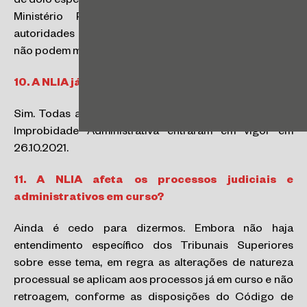
de dolo específico), bem como da iniciativa exclusiva do
Ministério Público – considerando que outras
autoridades administrativas, como a Fazenda Pública,
não podem mais propor ações de improbidade.
10.
A NLIA já está em vigor?
Sim. Todas as alterações à redação original da Lei de
Improbidade Administrativa entraram em vigor em
26.10.2021.
11.
A NLIA afeta os processos judiciais e
administrativos em curso?
Ainda é cedo para dizermos. Embora não haja
entendimento específico dos Tribunais Superiores
sobre esse tema, em regra as alterações de natureza
processual se aplicam aos processos já em curso e não
retroagem, conforme as disposições do Código de