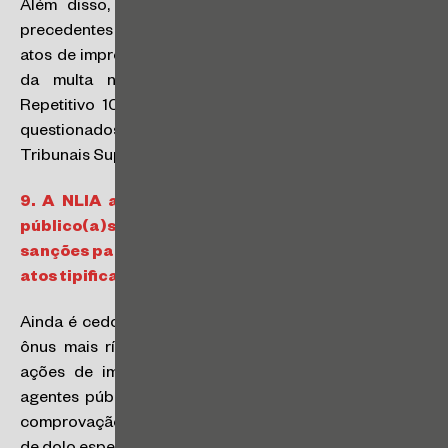
Além disso, o texto da NLIA é contrário a alguns
precedentes do Superior Tribunal de Justiça sobre
atos de improbidade (por exemplo, a inclusão do valor
da multa na indisponibilidade de bens – Tema
Repetitivo 1055). É possível que esses pontos sejam
questionados pelo Ministério Público junto aos
Tribunais Superiores no futuro.
9.
A NLIA aumentará a impunidade de agentes
público(a)s?
e alguma alteração quanto às
sanções para empresas privadas pela prática de
atos tipificados na NLIA?
Ainda é cedo para dizermos. A NLIA claramente impõe
ônus mais rígidos ao Ministério Público para propor
ações de improbidade administrativa. A punição de
agentes públicos(as) agora depende de requisitos de
comprovação mais difícil (por exemplo: demonstração