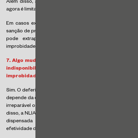
Além disso, a responsabilidade de sócios e diretores
agora é limitada à sua participação efetiva na conduta.
Em casos excepcionais e devidamente justificados, a
sanção de proibição de contratar com o Poder Público
pode extrapolar o órgão atingido pelo ato de
improbidade.
7.
Algo mudou nas regras para determinação de
indisponibilidade de bens nas ações de
improbidade administrativa?
Sim. O deferimento da indisponibilidade de bens agora
depende da demonstração concreta de perigo de dano
irreparável ou risco ao resultado útil do processo. Além
disso, a NLIA prevê a oitiva prévia do réu, que pode ser
dispensada caso o contraditório possa frustrar a
efetividade da indisponibilidade de bens.