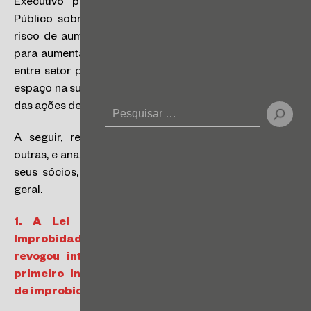
Executivo para “frear” investigações do Ministério
Público sobre o mau uso de dinheiro público? Há o
risco de aumentar a impunidade? Ou a nova lei surge
para aumentar a segurança jurídica no relacionamento
entre setor privado e Administração Pública e reduzir
espaço na subjetividade do Poder Judiciário na análise
das ações de improbidade administrativa?
A seguir, respondemos às questões acima, dentre
outras, e analisamos como a nova lei afetará empresas,
seus sócios, cotistas, diretores e o setor privado em
geral.
1.
A Lei no. 14.230/2021 (a Nova Lei de
Improbidade Administrativa, ou apenas “NLIA”)
revogou inteiramente a Lei No. 8.429/1992 (o
primeiro instrumento a tratar especificamente
de improbidade administrativa no Brasil)?