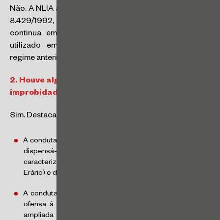
Não. A NLIA alterou muito a redação original da Lei No.
8.429/1992, mas parte dos dispositivos da lei original
continua em vigor. O termo “Nova Lei” vem sendo
utilizado em função da modificação profunda do
regime anterior.
2.
Houve alguma mudança na relação dos atos de
improbidade administrativa?
Sim. Destacamos algumas alterações importantes:
A conduta de frustrar a licitude de processo licitatório ou
dispensá-lo indevidamente agora depende da
caracterização de “
perda patrimonial efetiva
” (prejuízo ao
Erário) e de dolo.
A conduta de frustrar a licitude de concurso público em
ofensa à imparcialidade e ao caráter concorrencial foi
ampliada para contemplar também “
chamamento ou