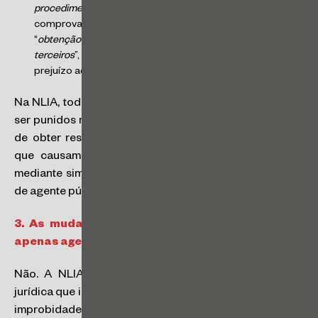
procedimento licitatório
”. Nesse caso, deve ser
comprovado o dolo de agente público(a) para a
“
obtenção de benefício próprio, direto ou indireto, ou de
terceiros
”, mas não é necessária a comprovação de
prejuízo ao Erário.
Na NLIA, todos os atos de improbidade apenas podem
ser punidos mediante comprovação de dolo específico
de obter resultado ilícito. No regime anterior, os atos
que causam prejuízo ao Erário podiam ser punidos
mediante simples comprovação de culpa (negligência)
de agente público(a).
3.
As mudanças introduzidas pela NLIA afetam
apenas agentes público(a)s?
Não. A NLIA se aplica a qualquer pessoa física ou
jurídica que induza ou concorra de forma dolosa para a
improbidade, de forma semelhante ao regime anterior.