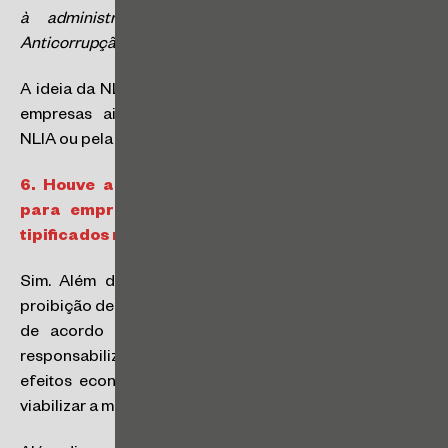
à administração pública de que trata a Lei
Anticorrupção
”.
A ideia da NLIA é evitar a punição dupla, de modo que
empresas ainda podem ser responsabilizadas pela
NLIA ou pela Lei Anticorrupção isoladamente.
6.
Houve alguma alteração quanto às sanções
para empresas privadas pela prática de atos
tipificados na NLIA?
Sim. Além das alterações no período das penas de
proibição de contratar com o Poder Público (que variam
de acordo com a conduta), a NLIA prevê que a
responsabilização de empresas deve considerar os
efeitos econômicos e sociais da sanção, de modo a
viabilizar a manutenção de atividades empresariais.