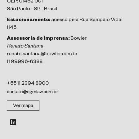
CEP: 01452 001
São Paulo - SP - Brasil
Estacionamento:
acesso pela Rua Sampaio Vidal
1145.
Assessoria de Imprensa:
Bowler
Renato Santana
renato.santana@bowler.com.br
11 99996-6388
+55 11 2394 8900
contato@cgmlaw.com.br
Ver mapa