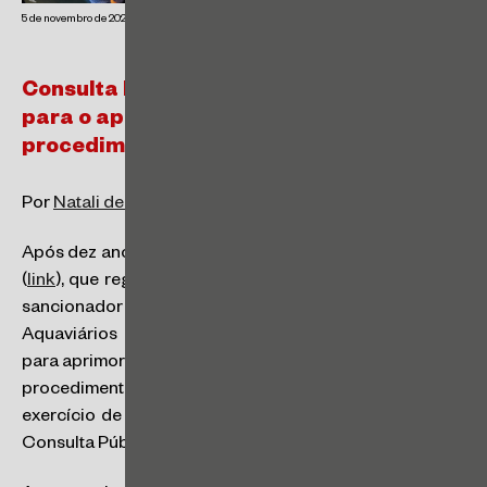
5 de novembro de 2024
Consulta Pública n° 12/2024 da ANTAQ
para o aprimoramento normativo dos
procedimentos de fiscalização e sanção
Por
Natali de Vicente Santos Kapulskis
e
Thais R.
Após dez anos da vigência da Resolução n° 3259/2014
(
link
), que regulamenta a fiscalização e o procedimento
sancionador na Agência Nacional de Transportes
Aquaviários (ANTAQ), a agência iniciou discussões
para aprimorar a proposta normativa que estabelece os
procedimentos administrativos decorrentes do
exercício de suas atividades de fiscalização através da
Consulta Pública n° 12/2024 (
link
).