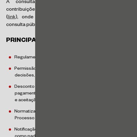
A consulta estará aberta até 20.11.2024. As
contribuições podem ser enviadas pelo site da ANTAQ
(
link
), onde está disponível a proposta (
link
) sob
consulta pública.
PRINCIPAIS NOVIDADES:
Regulamentação extensiva das medidas cautelares;
Permissão de oposição de embargos contra quaisquer
decisões, não somente decisões da Diretoria;
Desconto de 30% do valor da multa, na hipótese de
pagamento quando da notificação de primeira instância
e aceitação da decisão de subsistência da infração.
Normatização da garantia de Revisão, prevista na Lei de
Processo Administrativo Lei n° 9784/1999.
Notificação dos atos processuais de forma eletrônica,
como padrão.