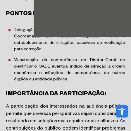
PONTOS DE ATENÇÃO:
Delegação para Superintendência de Fiscalização e
Coordenação das Unidades Regionais – SFC o
estabelecimento de infrações passíveis de notificação
para correção.
Manutenção da competência do Diretor-Geral de
cientificar o CADE eventual indício de infração à ordem
econômica e infrações de competência de outros
órgãos ou entidade pública.
IMPORTÂNCIA DA PARTICIPAÇÃO:
Abri
A participação dos interessados na audiência pública
permite que diversas perspectivas sejam consideradas,
resultando em soluções mais equilibradas e eficazes. As
contribuições do público podem identificar problemas