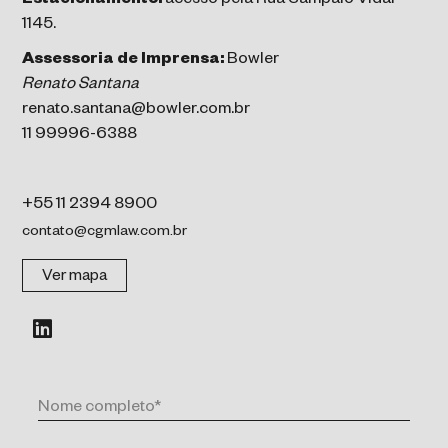
Estacionamento:
acesso pela Rua Sampaio Vidal
1145.
Assessoria de Imprensa:
Bowler
Renato Santana
renato.santana@bowler.com.br
11 99996-6388
+55 11 2394 8900
contato@cgmlaw.com.br
Ver mapa