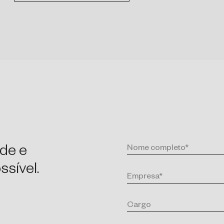
de e
sível.