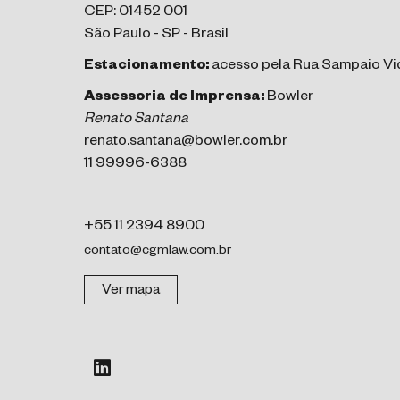
CEP: 01452 001
São Paulo - SP - Brasil
Estacionamento:
acesso pela Rua Sampaio Vid
Assessoria de Imprensa:
Bowler
Renato Santana
renato.santana@bowler.com.br
11 99996-6388
+55 11 2394 8900
contato@cgmlaw.com.br
Ver mapa