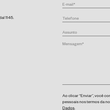
al 1145.
Ao clicar “Enviar”, você 
pessoais nos termos da n
Dados
.