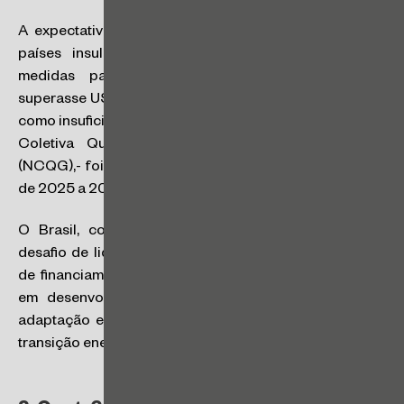
A expectativa dos países em desenvolvimento e dos
países insulares era de que o financiamento das
medidas para combate às mudanças climáticas
superasse US$ 1,3 trilhão anuais, a partir de 2025. Vista
como insuficiente, a meta de financiamento, – Nova Meta
Coletiva Quantificada de Financiamento Climático
(NCQG),- foi fixada em US$ 300 bilhões, com vigência
de 2025 a 2035.
O Brasil, como país-sede da próxima COP, terá o
desafio de liderar o processo de articulação de metas
de financiamento mais ambiciosas para que os países
em desenvolvimento possam implementar ações de
adaptação e mitigação das mudanças climáticas e de
transição energética.