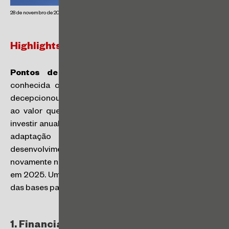
28 de novembro de 2024
Highlights da COP 29 (Baku, Azerbaijão)
Pontos de destaque no acordo final:
antes
conhecida como a “COP das finanças”, a COP 29
decepcionou países em desenvolvimento com relação
ao valor que os países desenvolvidos acordaram em
investir anualmente até 2035, para ações de combate e
adaptação à crise do clima nos países em
desenvolvimento. Esse tema deverá ser abordado
novamente na COP30, que ocorrerá em Belém do Pará,
em 2025. Um ponto positivo dessa COP foi a definição
das bases para o mercado internacional de carbono.
1. Financiamento climático: