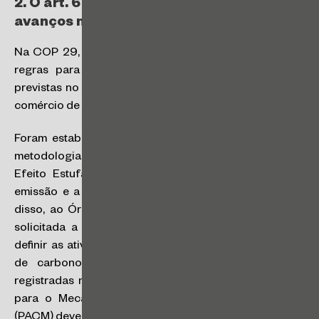
2. O art. 6 do Acordo de Paris e os
avanços no mercado global de carbono:
Na COP 29, houve, finalmente, avanço na definição de
regras para um mercado internacional de carbono,
previstas no art. 6 do Acordo de Paris, que facilitará o
comércio de créditos de carbono entre os países.
Foram estabelecidos requisitos para a aprovação de
metodologias e atividades de remoção de Gases de
Efeito Estufa (GEE) da atmosfera, que permitirão a
emissão e a transação de créditos de carbono. Além
disso, ao Órgão Supervisor do Mecanismo (SBM) foi
solicitada a aceleração na criação de padrões para
definir as atividades passíveis de geração de créditos
de carbono. A transição de atividades florestais
registradas no Mecanismo de Desenvolvimento Limpo
para o Mecanismo de Crédito do Acordo de Paris
(PACM) deverá ocorrer até 2025.