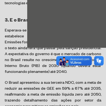
tecnologias etc.
3. E o Brasil nesse contexto?
Esperava-se que o Projeto de Lei (PL 182/24) que
estabelece o Sistema Brasileiro de Comércio de
Emissões fosse aprovado antes da COP 29, no entanto,
o texto ainda terá que passar pela sanção presidencial.
A expectativa do governo é que o mercado de carbono
no Brasil resulte no crescimento de 5,8% do Produto
Interno Bruto (PIB) de 2030 (quando deverá estar
funcionando plenamente) até 2040.
O Brasil apresentou a sua terceira NDC, com a meta de
reduzir as emissões de GEE em 59% a 67% até 2035,
reafirmando a meta de emissão líquida zero até 2050,
trazendo detalhamento das ações por setor da