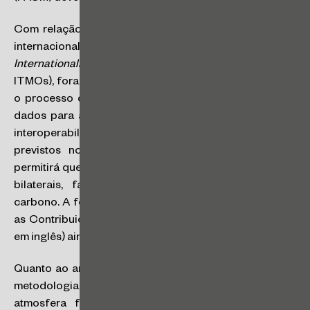
Com relação ao artigo 6.2, que trata da transferência
internacional de resultados de mitigação (os
Internationally Transferred Mitigation Outcomes
–
ITMOs), foram endereçadas algumas questões como (i)
o processo de autorizações para o uso de ITMOs, (ii)
dados para a elaboração de relatórios anuais, e (iii) a
interoperabilidade entre os registros internacionais
previstos nos Artigos 6.2 e 6.4. Esse mecanismo
permitirá que os países cooperem por meio de acordos
bilaterais, facilitando a transação de créditos de
carbono. A forma de contabilização dos créditos entre
as Contribuições Nacionalmente Determinadas (NDCs,
em inglês) ainda precisa ser estruturada.
Quanto ao artigo 6.4, os requisitos para aprovação de
metodologias e atividades de remoção de GEE da
atmosfera foram definidos. O mercado global de