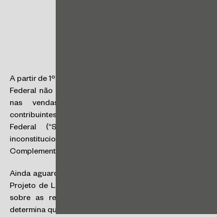
A partir de 1º de janeiro de 2022 os Estados e o Distrito
Federal não poderão cobrar o ICMS a título de DIFAL
nas vendas interestaduais destinadas a não
contribuintes, conforme decisões do Supremo Tribunal
Federal (“STF”) que consideraram indevida e
inconstitucional a sua cobrança sem respaldo em Lei
Complementar (RE 1287019/DF e ADI 5.469).
Ainda aguarda sanção pelo Presidente da República o
Projeto de Lei Complementar nº 32/2021, que dispõe
sobre as regras de recolhimento do DIFAL e que
determina que os Estados promovam a divulgação das