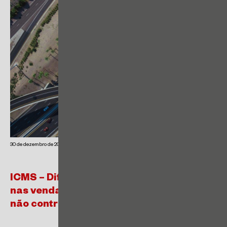
30 de dezembro de 2021
ICMS – Diferencial de alíquotas (“DIFAL”)
nas vendas interestaduais destinadas a
não contribuintes