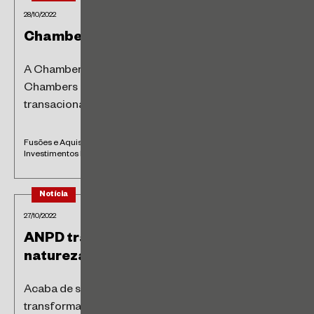
28/10/2022
Chambers Brazil: Transactional
A Chambers lançou a edição 2022 do guia
Chambers Brazil: Transactional, voltado a áreas
transacionais. Agradecemos aos clientes e pares...
Fusões e Aquisições • Negócios Imobiliários • Societário e
Investimentos Estrangeiros • Tributário
Notícia
27/10/2022
ANPD transformada em autarquia de
natureza especial
Acaba de ser publicada a Lei nº 14.460, que
transforma a Autoridade Nacional de Proteção de