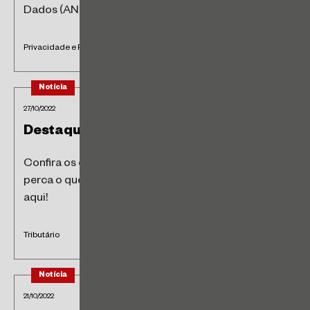
Dados (ANPD) em autarquia...
Privacidade e Proteção de Dados
Notícia
27/10/2022
Destaques tributários
Confira os destaques tributários da semana e não
perca o que está acontecendo no mercado! Acesse
aqui!
Tributário
Notícia
21/10/2022