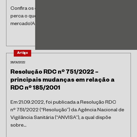
Confira os destaques tributários da semana e não
perca o que está acontecendo no
mercado!Acesse https://lnkd.in/dFJrGkdp
Artigo
26/09/2022
Resolução RDC nº 751/2022 –
principais mudanças em relação a
RDC nº 185/2001
Em 21.09.2022, foi publicada a Resolução RDC
nº 751/2022 (“Resolução”) da Agência Nacional de
Vigilância Sanitária (“ANVISA”), a qual dispõe
sobre...