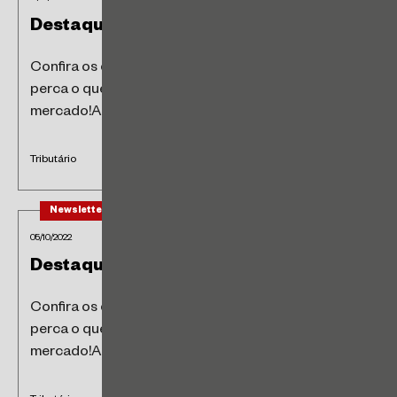
Destaques Tributários da Semana
Confira os destaques tributários da semana e não
perca o que está acontecendo no
mercado!Acesse https://lnkd.in/dQe8yu8S
Tributário
Newsletter
05/10/2022
Destaques Tributários da Semana
Confira os destaques tributários da semana e não
perca o que está acontecendo no
mercado!Acesse https://lnkd.in/dQe8yu8S