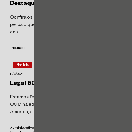
Destaques tributários
Confira os destaques tributários da semana e não
perca o que está acontecendo no mercado! Acesse
aqui
Tributário
Notícia
19/10/2022
Legal 500 – 2023
Estamos felizes em compartilhar o resultado do
CGM na edição 2023 do The Legal 500 Latin
America, um dos mais...
Administrativo e Contratos Públicos • Ambiental e Sustentabilidade •