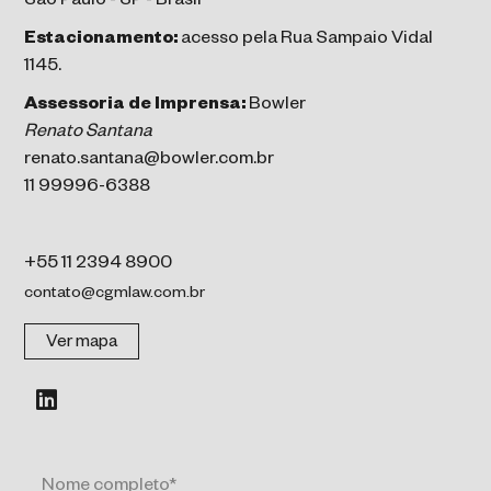
São Paulo - SP - Brasil
Estacionamento:
acesso pela Rua Sampaio Vidal
1145.
Assessoria de Imprensa:
Bowler
Renato Santana
renato.santana@bowler.com.br
11 99996-6388
+55 11 2394 8900
contato@cgmlaw.com.br
Ver mapa