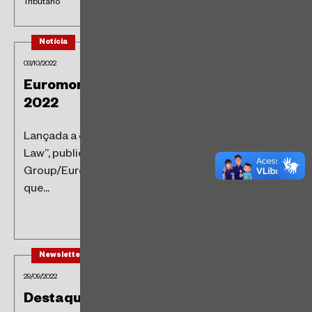
Tributário
Notícia
03/10/2022
Euromoney: Women in Business Law
2022
Lançada a edição 2022 do “Women in Business
Law”, publicação do Legal Media
Group/Euromoney. Temos o prazer de compartilhar
que...
Newsletter
29/09/2022
Destaques Tributários da Semana