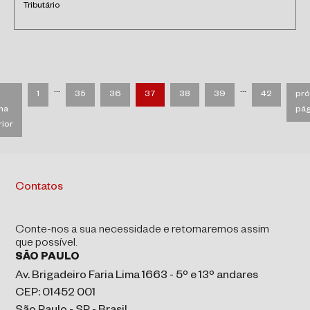
Tributário
…
…
1
35
36
37
38
39
42
pró
na
pág
rior
Contatos
Conte-nos a sua necessidade e retornaremos assim
que possível.
SÃO PAULO
Av. Brigadeiro Faria Lima 1663 - 5º e 13º andares
CEP: 01452 001