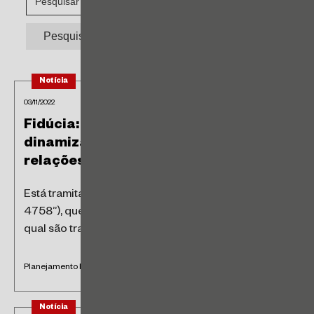
Notícia
03/11/2022
Fidúcia: o novo instrumento para
dinamizar a sucessão de bens e as
relações comerciais privadas
Está tramitando o Projeto de Lei nº 4758/2020 (“PL
4758”), que estabelece o regime da fidúcia, pelo
qual são transmitidos,...
Planejamento Patrimonial
Notícia