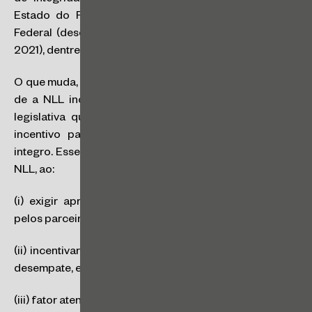
Estado do Rio de Janeiro (desde 2017), do Distrito
Federal (desde 2018) e do Estado do Sergipe (desde
2021), dentre outros.
O que muda, então, com a NLL? A novidade está no fato
de a NLL incorporar à esfera federal uma tendência
legislativa que ainda era esparsa e instituir um forte
incentivo para promoção de um ambiente negocial
integro. Esse incentivo surge em diversos momentos na
NLL, ao:
(i) exigir apresentação de programas de integridade
pelos parceiros privados para contratações vultosas,
(ii) incentivar a adoção de tais programas para fins de
desempate, e prever os programas como
(iii) fator atenuante na aplicação de sanções, e