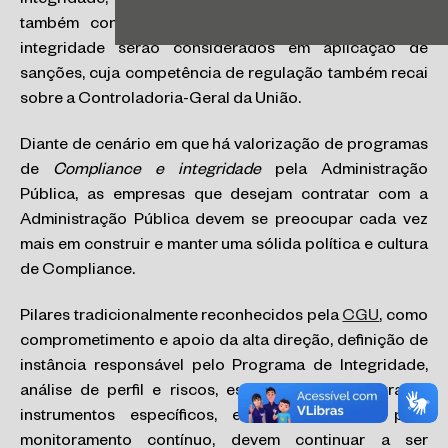
integridade, lembrando que a Lei Anticorrupção
também contém a previsão de que programas de
integridade serão considerados em aplicação de
sanções, cuja competência de regulação também recai
sobre a Controladoria-Geral da União.
Diante de cenário em que há valorização de programas
de
Compliance e integridade
pela Administração
Pública, as empresas que desejam contratar com a
Administração Pública devem se preocupar cada vez
mais em construir e manter uma sólida política e cultura
de Compliance.
Pilares tradicionalmente reconhecidos pela
CGU
, como
comprometimento e apoio da alta direção, definição de
instância responsável pelo Programa de Integridade,
análise de perfil e riscos, estruturação das regras e
instrumentos específicos, e das estratégias para
monitoramento contínuo, devem continuar a ser