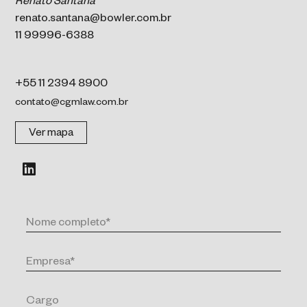
Renato Santana
renato.santana@bowler.com.br
11 99996-6388
+55 11 2394 8900
contato@cgmlaw.com.br
Ver mapa