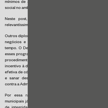
mínimos de
ética
, sustentabilidade e desenvolvimento
social no ambiente negocial privado.
Neste post, trataremos da
ética
como um vetor
relevantíssimo na NLL.
Outros diplomas legais tratam de ética na condução de
negócios e de programas de integridade há algum
tempo. O Decreto n. 8.420/2015, por exemplo, define
esses programas como um conjunto de mecanismos e
procedimentos internos de integridade, auditoria e
incentivo à denúncia de irregularidades e na aplicação
efetiva de códigos de ética e de conduta, para detectar
e sanar desvios, fraudes e atos ilícitos praticados
contra a Administração Pública.
Por essa razão, algumas legislações estaduais e
municipais já exigiam a implementação de programas
de integridade em licitações públicas. É o caso do