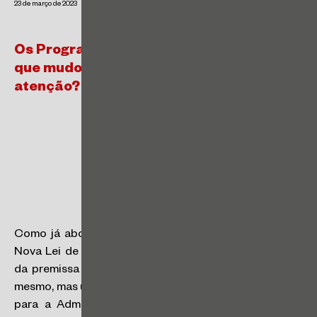
23 de março de 2023
Os Programas de Integridade na NLL: o
que mudou e quais são os pontos de
atenção?
Como já abordado em recente
post
de nossa série, a
Nova Lei de Licitações (a Lei n° 14.133/21, “NLL”) parte
da premissa de que a contratação não é um fim em si
mesmo, mas um meio de conjugar a melhor contratação
para a Administração Pública e garantir parâmetros