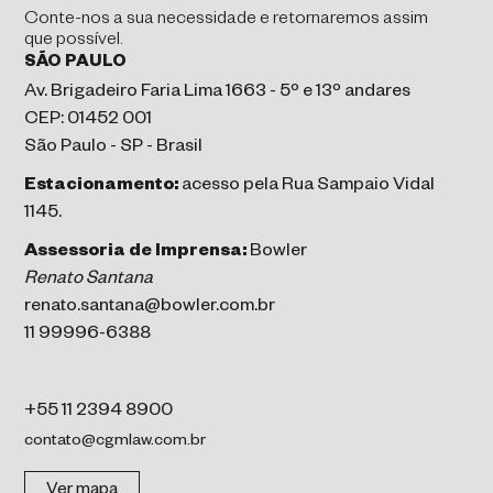
Conte-nos a sua necessidade e retornaremos assim
que possível.
SÃO PAULO
Av. Brigadeiro Faria Lima 1663 - 5º e 13º andares
CEP: 01452 001
São Paulo - SP - Brasil
Estacionamento:
acesso pela Rua Sampaio Vidal
1145.
Assessoria de Imprensa:
Bowler
Renato Santana
renato.santana@bowler.com.br
11 99996-6388
+55 11 2394 8900
contato@cgmlaw.com.br
Ver mapa