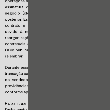
operações são estruturadas em duas etapas distintas:
assinatura do contrato (signing) e consumação do
negócio (closing), que pode ocorrer em momento
posterior. Essa separação entre assinatura (
signing
) do
contrato e fechamento (
closing
) geralmente ocorre
devido à necessidade de aprovações regulatórias,
reorganizações societárias prévias, exigências
contratuais de terceiros, como destacamos na Pílula
CGM publicada em 16 de setembro –
clique aqui
para
relembrar.
Durante esse intervalo de tempo, a empresa objeto da
transação segue operando normalmente sob o controle
do vendedor, enquanto as partes devem adotar as
providências necessárias para cumprir tais condições,
conforme aplicável.
Para mitigar os riscos desse período entre assinatura e