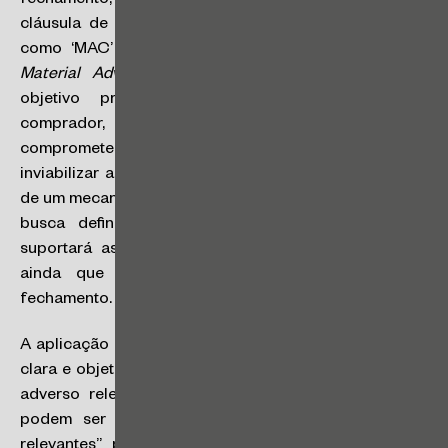
fechamento, os contratos costumam prever a chamada
cláusula de efeitos adversos relevantes – conhecida
como ‘MAC’ ou ‘MAE’ (
Material Adverse Change
ou
Material Adverse Effect
). Essa cláusula tem como
objetivo proteger as partes, especialmente o
comprador, contra eventos imprevistos que possam
comprometer substancialmente o valor do negócio ou
inviabilizar a lógica econômica da transação. Trata-se
de um mecanismo contratual de alocação de riscos: ele
busca definir, de forma prévia e objetiva, quem
suportará as consequências de um evento adverso,
ainda que externo, ocorrido entre assinatura e
fechamento.
A aplicação dessa cláusula depende de uma definição
clara e objetiva do que as partes entendem por “efeito
adverso relevante”. E, naturalmente, os eventos que
podem ser caracterizados como “efeitos adversos
relevantes” podem variar bastante a depender das