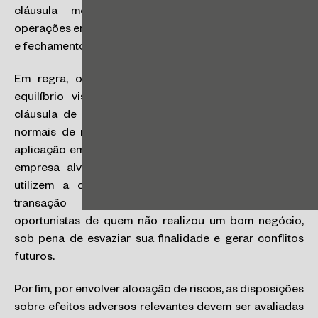
cláusula merecerá maior destaque, ainda, nas
operações em que o intervalo de tempo entre assinatura
e fechamento tende a ser maior.
Em regra, o entendimento é de que a busca pelo
equilíbrio visa evitar que o comprador invoque a
cláusula de forma oportunista, diante de oscilações
normais de mercado, ou que o vendedor negue sua
aplicação em situações que causem grande impacto à
empresa alvo. Busca, ainda, impedir que as partes
utilizem a cláusula como uma “rota de fuga” da
transação ou como justificativa para saídas
oportunistas de quem não realizou um bom negócio,
sob pena de esvaziar sua finalidade e gerar conflitos
futuros.
Por fim, por envolver alocação de riscos, as disposições
sobre efeitos adversos relevantes devem ser avaliadas