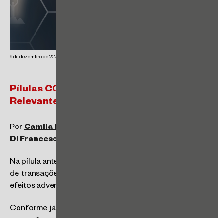
9 de dezembro de 2025
Pílulas CGM de M&A: Efeitos Adversos
Relevantes
Por
Camila Magami Cardinale
,
Fernando Pacheco
Di Francesco
e
Vinicius Souza Alves
.
Na pílula anterior, tratamos de indenizações no contexto
de transações de M&A. Passamos a cuidar, agora, de
efeitos adversos relevantes em transações de M&A.
Conforme já comentamos em pílulas anteriores, muitas