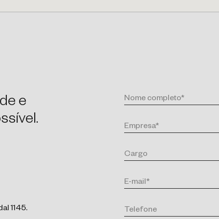
de e
sível.
al 1145.