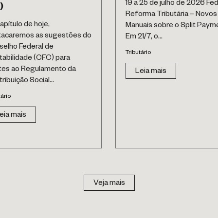
19 a 25 de julho de 2026 Fed
)
Reforma Tributária – Novos
apítulo de hoje,
Manuais sobre o Split Paym
tacaremos as sugestões do
Em 21/7, o...
elho Federal de
Tributário
abilidade (CFC) para
tes ao Regulamento da
Leia mais
ribuição Social...
tário
eia mais
Veja mais