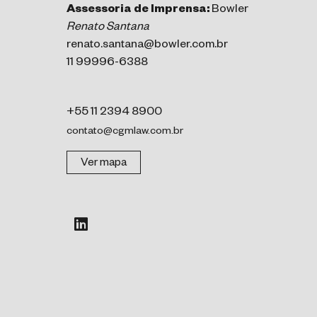
Assessoria de Imprensa:
Bowler
Renato Santana
renato.santana@bowler.com.br
11 99996-6388
+55 11 2394 8900
contato@cgmlaw.com.br
Ver mapa