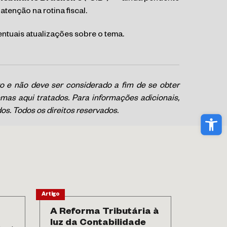
enção na rotina fiscal.
tuais atualizações sobre o tema.
o e não deve ser considerado a fim de se obter
mas aqui tratados. Para informações adicionais,
s. Todos os direitos reservados.
Abri
Artigo
Notícia
A Reforma Tributária à
Aconte
luz da Contabilidade