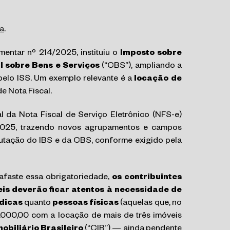
a
.
mentar nº 214/2025, instituiu o
Imposto sobre
l sobre Bens e Serviços
(“CBS”), ampliando a
pelo ISS. Um exemplo relevante é a
locação de
de Nota Fiscal.
 da Nota Fiscal de Serviço Eletrônico (NFS-e)
025, trazendo novos agrupamentos e campos
ibutação do IBS e da CBS, conforme exigido pela
afaste essa obrigatoriedade,
os contribuintes
is deverão ficar atentos à necessidade de
ídicas
quanto
pessoas físicas
(aquelas que, no
0.000,00 com a locação de mais de três imóveis
obiliário Brasileiro
(“CIB”) — ainda pendente