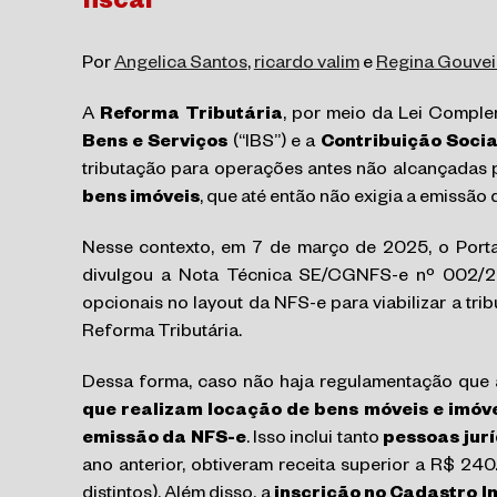
fiscal
Por
Angelica Santos
,
ricardo valim
e
Regina Gouvei
A
Reforma Tributária
, por meio da Lei Comple
Bens e Serviços
(“IBS”) e a
Contribuição Socia
tributação para operações antes não alcançadas 
bens imóveis
, que até então não exigia a emissão 
Nesse contexto, em 7 de março de 2025, o Portal
divulgou a Nota Técnica SE/CGNFS-e nº 002/2
opcionais no layout da NFS-e para viabilizar a tr
Reforma Tributária.
Dessa forma, caso não haja regulamentação que 
que realizam locação de bens móveis e imóve
emissão da NFS-e
. Isso inclui tanto
pessoas jur
ano anterior, obtiveram receita superior a R$ 24
distintos). Além disso, a
inscrição no Cadastro Im