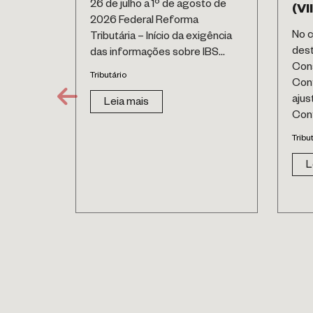
26 de julho a 1º de agosto de
(VII
2026 Federal Reforma
No c
Tributária – Início da exigência
des
das informações sobre IBS...
Cons
Tributário
Cont
ajus
Leia mais
Cont
Tribu
L