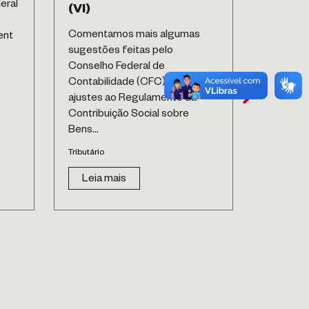
eral
12 a 18 d
(VI)
Reforma 
Comentamos mais algumas
ent
sobre lo
sugestões feitas pelo
Portal da
Conselho Federal de
Tributário
Contabilidade (CFC) para
ajustes ao Regulamento da
Leia 
Contribuição Social sobre
Bens...
Tributário
Leia mais