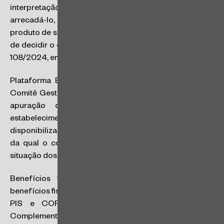
interpretação e aplicação da legislação do IBS,
arrecadá-lo, efetuar as compensações e distribuir o
produto de sua arrecadação aos entes tributantes, além
de decidir o contencioso administrativo. Objeto do PLP
108/2024, em tramitação na Câmara dos Deputados.
Plataforma Eletrônica Unificada: sistema gerido pelo
Comitê Gestor e pela Receita Federal, consolidando a
apuração do IBS e da CBS de todos os
estabelecimentos do contribuinte no mês. É prevista a
disponibilização de uma “apuração assistida”, por meio
da qual o contribuinte terá acesso, em tempo real, à
situação dos seus débitos e créditos de IBS e CBS.
Benefícios fiscais: diferentemente dos incontáveis
benefícios fiscais concedidos em relação ao ICMS, ISS,
PIS e COFINS, os benefícios previstos na Lei
Complementar nº 214/2025 para o IBS e a CBS valerão