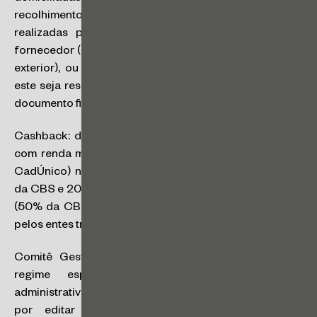
recolhimento do IBS / CBS relativos às operações
realizadas por seu intermédio, em substituição ao
fornecedor (caso este seja residente ou domiciliado no
exterior), ou de forma solidária ao fornecedor (caso
este seja residente ou domiciliado no País e não emita
documento fiscal).
Cashback: devolução de parte dos tributos a famílias
com renda mensal de até ½ salário mínimo (conforme
CadÚnico) no fornecimento de gás de cozinha (100%
da CBS e 20% do IBS), energia elétrica e água / esgoto
(50% da CBS e 20% do IBS), podendo ser ampliados
pelos entes tributantes.
Comitê Gestor do IBS: nova entidade pública sob
regime especial com independência técnica,
administrativa, orçamentária e financeira, responsável
por editar regulamento único e uniformizar a