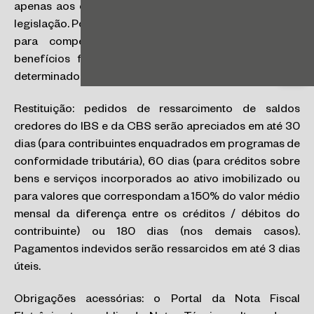
apenas aos casos expressamente listados na referida
legislação. Por sua vez, será criado um fundo específico
para compensar os contribuintes que possuam
Abri
benefícios fiscais de ICMS concedidos por prazo
determinado e sob condição.
Restituição: pedidos de ressarcimento de saldos
credores do IBS e da CBS serão apreciados em até 30
dias (para contribuintes enquadrados em programas de
conformidade tributária), 60 dias (para créditos sobre
bens e serviços incorporados ao ativo imobilizado ou
para valores que correspondam a 150% do valor médio
mensal da diferença entre os créditos / débitos do
contribuinte) ou 180 dias (nos demais casos).
Pagamentos indevidos serão ressarcidos em até 3 dias
úteis.
Obrigações acessórias: o Portal da Nota Fiscal