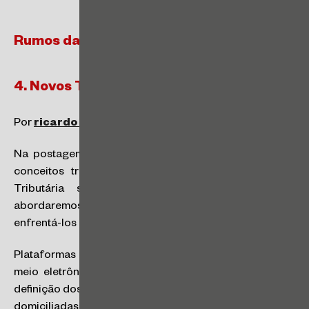
Rumos da Reforma Tributária
4. Novos Tributos, Novos Conceitos (II)
Por
ricardo valim
e
José Martho
.
Na postagem anterior, destacamos alguns dos novos
conceitos trazidos ao IBS e à CBS pela Reforma
Tributária sobre o consumo. Nessa postagem,
abordaremos mais alguns desses conceitos, para
enfrentá-los mais detidamente em postagens futuras.
Plataformas digitais: intermediárias nas operações por
meio eletrônico que controlem cobrança, pagamento,
definição dos termos e condições ou entrega, ainda que
domiciliadas no exterior, serão responsáveis pelo