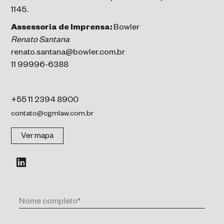
1145.
Assessoria de Imprensa:
Bowler
Renato Santana
renato.santana@bowler.com.br
11 99996-6388
+55 11 2394 8900
contato@cgmlaw.com.br
Ver mapa