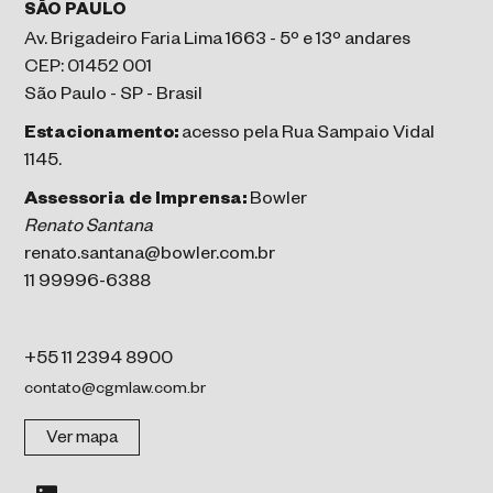
SÃO PAULO
Av. Brigadeiro Faria Lima 1663 - 5º e 13º andares
CEP: 01452 001
São Paulo - SP - Brasil
Estacionamento:
acesso pela Rua Sampaio Vidal
1145.
Assessoria de Imprensa:
Bowler
Renato Santana
renato.santana@bowler.com.br
11 99996-6388
+55 11 2394 8900
contato@cgmlaw.com.br
Ver mapa