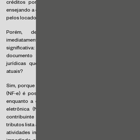
créditos por parte dos contribuintes adquirentes e
ensejando a emissão de documentos fiscais eletrônicos
pelos locadores.
Porém, deparando-se com essa exigência,
imediatamente surge uma dúvida operacional
significativa: como seria possível a emissão de um
documento fiscal eletrônico por pessoas físicas /
jurídicas que sequer são contribuintes dos tributos
atuais?
Sim, porque a emissão de uma Nota Fiscal eletrônica
(NF-e) é possível apenas aos contribuintes do ICMS,
enquanto a emissão de uma Nota Fiscal de Serviços
eletrônica (NFS-e) somente pode ser feita por um
contribuinte do ISS. E, atualmente, nenhum desses
tributos lista a locação de bens móveis ou imóveis como
atividades inerentes a seus respectivos contribuintes,