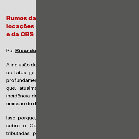
Rumos da Reforma Tributária: E as
locações começam a sair do limbo do IBS
e da CBS
Por
Ricardo Valim
e
José Martho.
A inclusão de locações de bens móveis e imóveis dentre
os fatos geradores do IBS e da CBS deverá alterar
profundamente a operacionalização dessas atividades
que, atualmente, encontram-se fora das regras de
incidência do ICMS e do ISS, não exigindo, sequer, a
emissão de documentos fiscais.
Isso porque, com a chegada da Reforma Tributária
sobre o Consumo, tais atividades passarão a ser
tributadas pelos novos tributos, gerando direito a