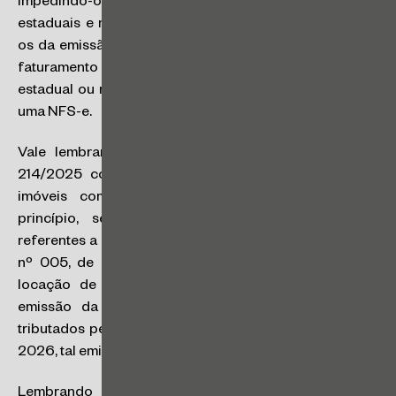
impedindo-os de obter inscrições perante os cadastros
estaduais e municipais e, por consequência, vedando-
os da emissão de documentos fiscais eletrônicos para
faturamento de tais atividades. Sem uma inscrição
estadual ou municipal, é impossível emitir uma NF-e ou
uma NFS-e.
Vale lembrar que, embora a Lei Complementar nº
214/2025 considere a locação de bens móveis ou
imóveis como operações que não deveriam, em
princípio, ser consideradas como serviços (pois
referentes a bens – móveis ou imóveis), a Nota Técnica
nº 005, de novembro de 2025, definiu, enfim, que a
locação de bens móveis e imóveis se sujeitarão à
emissão da NFS-e (tais como os demais serviços
tributados pelo IBS / CBS), ainda que, para janeiro de
2026, tal emissão fosse dispensada.
Lembrando que, a partir de 2026, a emissão de