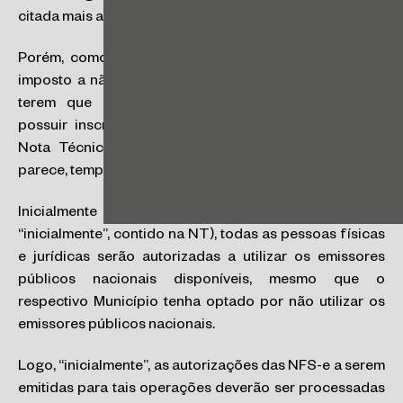
citada mais acima.
Porém, como desenrolar o nó causado pelo impasse
imposto a não contribuintes do ICMS / ISS obrigados
terem que emitir documentos fiscais, mesmo sem
possuir inscrições municipais? A solução dada pela
Nota Técnica Nº 007 foi heterodoxa, mas, ao que
parece, temporária.
Inicialmente (ênfase no termo nada técnico
“inicialmente”, contido na NT), todas as pessoas físicas
e jurídicas serão autorizadas a utilizar os emissores
públicos nacionais disponíveis, mesmo que o
respectivo Município tenha optado por não utilizar os
emissores públicos nacionais.
Logo, “inicialmente”, as autorizações das NFS-e a serem
emitidas para tais operações deverão ser processadas