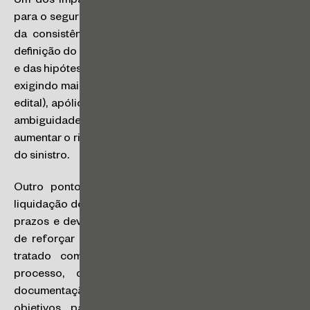
Um dos impactos mais relevantes da nova legislação
para o seguro garantia está na valorização da clareza e
da consistência entre os instrumentos contratuais. A
definição do objeto garantido, das obrigações cobertas
e das hipóteses de inadimplemento ganha centralidade,
exigindo maior alinhamento entre contrato principal (ou
edital), apólice e eventuais aditivos. Inconsistências ou
ambiguidades entre esses documentos tendem a
aumentar o risco de controvérsias na fase de regulação
do sinistro.
Outro ponto de destaque refere‑se à regulação e
liquidação do sinistro. A Nova Lei dos Seguros introduz
prazos e deveres informacionais mais rigorosos, além
de reforçar a noção de que o sinistro não deve ser
tratado como um evento isolado, mas como um
processo, que envolve comunicação tempestiva,
documentação adequada e observância de marcos