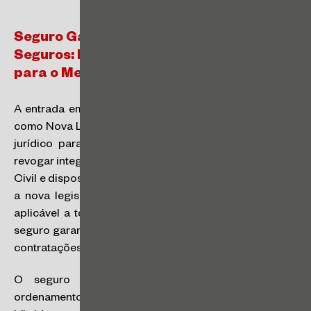
Seguro Garantia na Nova Lei dos
Seguros: Impactos Jurídicos e Desafios
para o Mercado
A entrada em vigor da Lei nº 15.040/2024, conhecida
como Nova Lei dos Seguros, inaugurou um novo marco
jurídico para os contratos securitários no Brasil. Ao
revogar integralmente o capítulo de seguros do Código
Civil e dispositivos centrais do Decreto‑Lei nº 73/1966,
a nova legislação instituiu um microssistema próprio,
aplicável a todos os ramos do seguro — inclusive ao
seguro garantia, modalidade de grande relevância para
contratações públicas e privadas.
O seguro garantia ocupa posição singular no
ordenamento jurídico brasileiro por sua natureza