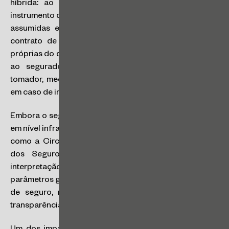
híbrida: ao mesmo tempo em que funciona como
instrumento de garantia do cumprimento de obrigações
assumidas em um contrato principal, é também um
contrato de seguro, regido por princípios e regras
próprias do direito securitário. Seu objetivo é assegurar
ao segurado o adimplemento das obrigações do
tomador, mediante indenização paga pela seguradora
em caso de inadimplemento, nos termos da apólice.
Embora o seguro garantia continue sendo disciplinado,
em nível infralegal, por normas específicas da SUSEP —
como a Circular SUSEP nº 662/2022 —, a Nova Lei
dos Seguros exerce influência direta sobre sua
interpretação e aplicação. Isso porque a lei estabelece
parâmetros gerais obrigatórios para todos os contratos
de seguro, reforçando deveres de boa‑fé objetiva,
transparência, cooperação e coerência documental.