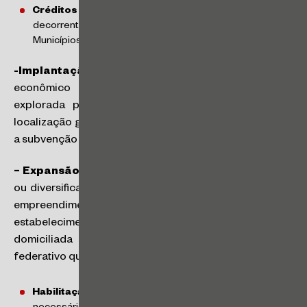
Créditos Fiscais
: foram criados “créditos fiscais”
decorrentes de subvenção da União, dos Estados e dos
Municípios para:
-Implantação
: estabelecimento de empreendimento
econômico para o desenvolvimento de atividade
explorada por pessoa jurídica não domiciliada na
localização geográfica do ente federativo que concede
a subvenção ou;
– Expansão
: ampliação da capacidade, modernização
ou diversificação da produção de bens ou serviços do
empreendimento econômico, incluído o
estabelecimento de outra unidade, pela pessoa jurídica
domiciliada na localização geográfica do ente
federativo que concede a subvenção.
Habilitação prévia
: para utilização do crédito fiscal é