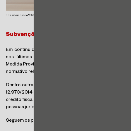
5 de setembro de 2023
Subvenções: Novo Sistema Tributário
Em continuidade às alterações tributárias promovidas
nos últimos dias, em 31 de agosto foi publicada a
Medida Provisória (MP) 1.185/2023, que cria um sistema
normativo relativo às subvenções.
Dentre outras alterações, a MP revoga o art. 30 da Lei
12.973/2014 e estabelece critérios para a concessão de
crédito fiscal relativo à subvenção para investimento às
pessoas jurídicas tributadas com base no lucro real.
Seguem os principais pontos da MP: