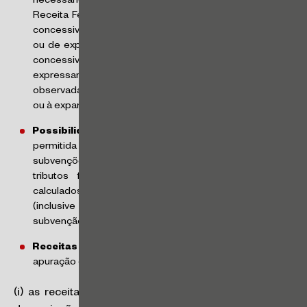
necessário que a pessoa jurídica se habilite perante a
Receita Federal do Brasil. A habilitação depende de ato
concessivo da subvenção anterior à data de implantação
ou de expansão do empreendimento econômico e ato
concessivo da subvenção que estabeleça,
expressamente, as condições e contrapartidas a serem
observadas pela pessoa jurídica, relativas à implantação
ou à expansão do empreendimento econômico.
Possibilidade de apuração de crédito
:
será
permitida a apuração de créditos fiscais decorrentes de
subvenções não só de ICMS, mas também de outros
tributos federais e municipais. Os créditos serão
calculados mediante aplicação da alíquota de IRPJ
(inclusive o adicional) sobre o produto das receitas de
subvenção.
Receitas não sujeitas à apuração de créditos
:
na
apuração do crédito fiscal não serão consideradas:
(i) as receitas não relacionadas com as despesas de