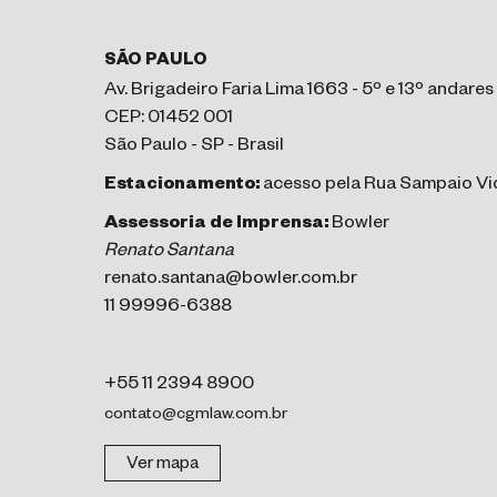
SÃO PAULO
Av. Brigadeiro Faria Lima 1663 - 5º e 13º andares
CEP: 01452 001
São Paulo - SP - Brasil
Estacionamento:
acesso pela Rua Sampaio Vid
Assessoria de Imprensa:
Bowler
Renato Santana
renato.santana@bowler.com.br
11 99996-6388
+55 11 2394 8900
contato@cgmlaw.com.br
Ver mapa