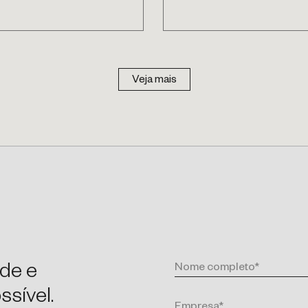
Veja mais
de e
sível.