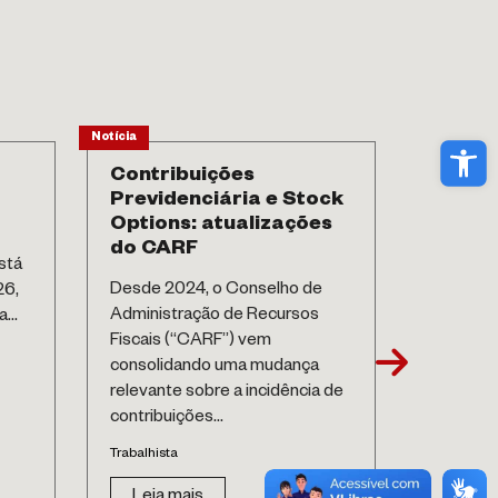
Notícia
Notícia
Abri
Contribuições
Contri
Previdenciária e Stock
Previd
Options: atualizações
Prêmio
do CARF
Federa
stá
regras
Desde 2024, o Conselho de
26,
incert
Administração de Recursos
...
A Receit
Fiscais (“CARF”) vem
Solução 
consolidando uma mudança
10/2026 
relevante sobre a incidência de
segurança
contribuições...
empresa
Trabalhista
Trabalhist
Leia mais