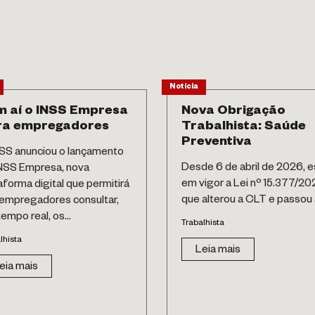
Notícia
 aí o INSS Empresa
Nova Obrigação
ra empregadores
Trabalhista: Saúde
Preventiva
SS anunciou o lançamento
Desde 6 de abril de 2026, e
NSS Empresa, nova
em vigor a Lei nº 15.377/20
aforma digital que permitirá
que alterou a CLT e passou a
empregadores consultar,
empo real, os...
Trabalhista
lhista
Leia mais
eia mais