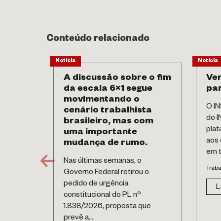
Conteúdo relacionado
Notícia
Notícia
A discussão sobre o fim
Vem
da escala 6×1 segue
pa
movimentando o
O IN
cenário trabalhista
do I
brasileiro, mas com
plat
uma importante
aos 
mudança de rumo.
em t
Nas últimas semanas, o
Traba
Governo Federal retirou o
pedido de urgência
L
constitucional do PL nº
1.838/2026, proposta que
prevê a...