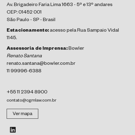
Av. Brigadeiro Faria Lima 1663 - 5º e 13º andares
CEP: 01452 001
São Paulo - SP - Brasil
Estacionamento:
acesso pela Rua Sampaio Vidal
1145.
Assessoria de Imprensa:
Bowler
Renato Santana
renato.santana@bowler.com.br
11 99996-6388
+55 11 2394 8900
contato@cgmlaw.com.br
Ver mapa