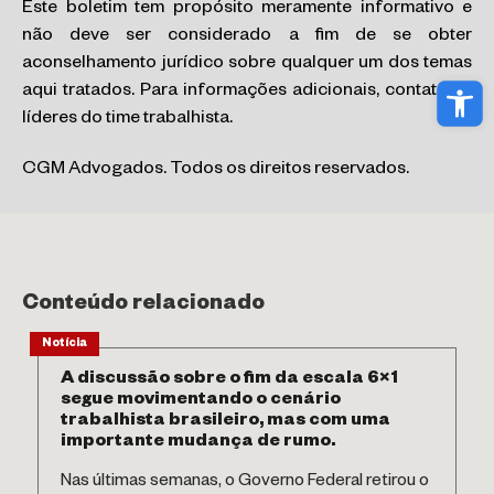
Este boletim tem propósito meramente informativo e
não deve ser considerado a fim de se obter
aconselhamento jurídico sobre qualquer um dos temas
Abri
aqui tratados. Para informações adicionais, contate os
líderes do time trabalhista.
CGM Advogados. Todos os direitos reservados.
Conteúdo relacionado
Notícia
A discussão sobre o fim da escala 6×1
segue movimentando o cenário
trabalhista brasileiro, mas com uma
importante mudança de rumo.
Nas últimas semanas, o Governo Federal retirou o