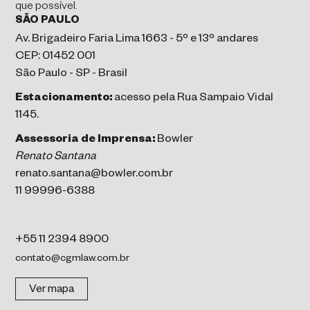
que possível.
SÃO PAULO
Av. Brigadeiro Faria Lima 1663 - 5º e 13º andares
CEP: 01452 001
São Paulo - SP - Brasil
Estacionamento:
acesso pela Rua Sampaio Vidal
1145.
Assessoria de Imprensa:
Bowler
Renato Santana
renato.santana@bowler.com.br
11 99996-6388
+55 11 2394 8900
contato@cgmlaw.com.br
Ver mapa