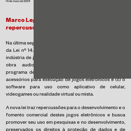
14 de maio de 2024
Marco Legal dos jogos eletrônicos prevê
repercussões trabalhistas
Na última segunda-feira, 6 de maio, houve a publicação
da Lei nº 14.852/2024, que cria o marco legal para a
indústria de jogos eletrônicos – assim entendidos: (a) a
obra audiovisual interativa desenvolvida como
programa de computador, (b) o dispositivo central e
acessórios para execução de jogos eletrônicos e (c) o
software para uso como aplicativo de celular,
videogames ou realidade virtual ou mista.
A nova lei traz repercussões para o desenvolvimento e o
fomento comercial destes jogos eletrônicos e busca
promover seu uso em pesquisas e no desenvolvimento,
preservados os direitos à proteção de dados e de