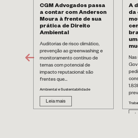
CGM Advogados passa
A d
a contar com Anderson
da 
Moura à frente de sua
mo
prática de Direito
cen
Ambiental
bra
um
Auditorias de risco climático,
mu
prevenção ao greenwashing e
Nas 
monitoramento contínuo de
Gove
temas com potencial de
pedi
impacto reputacional: são
cons
frentes que...
1.83
Ambiental e Sustentabilidade
prevê
Leia mais
Traba
L