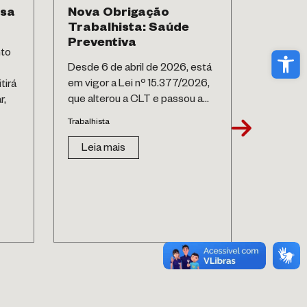
esa
Nova Obrigação
Contri
Trabalhista: Saúde
Previd
Preventiva
Option
Abri
nto
do CA
Desde 6 de abril de 2026, está
Desde 2
em vigor a Lei nº 15.377/2026,
tirá
Administ
que alterou a CLT e passou a...
r,
Fiscais 
Trabalhista
consoli
relevant
Leia mais
contribui
Trabalhist
Leia 