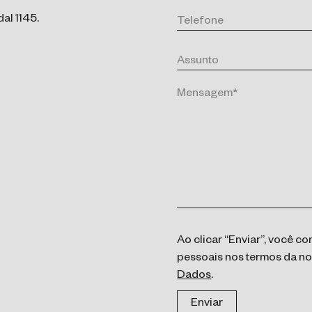
al 1145.
Ao clicar “Enviar”, você 
pessoais nos termos da n
Dados
.