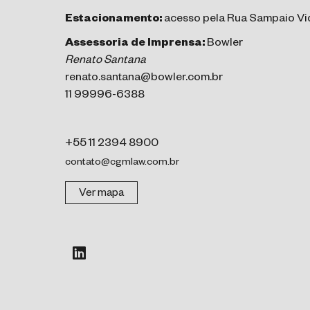
Estacionamento:
acesso pela Rua Sampaio Vid
Assessoria de Imprensa:
Bowler
Renato Santana
renato.santana@bowler.com.br
11 99996-6388
+55 11 2394 8900
contato@cgmlaw.com.br
Ver mapa