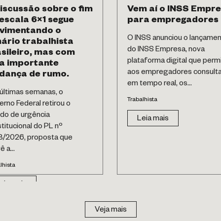
iscussão sobre o fim
Vem aí o INSS Empr
escala 6×1 segue
para empregadores
vimentando o
O INSS anunciou o lançame
ário trabalhista
do INSS Empresa, nova
sileiro, mas com
plataforma digital que permi
a importante
aos empregadores consulta
dança de rumo.
em tempo real, os...
últimas semanas, o
Trabalhista
rno Federal retirou o
do de urgência
Leia mais
titucional do PL nº
8/2026, proposta que
 a...
lhista
eia mais
Veja mais