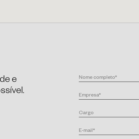
de e
sível.