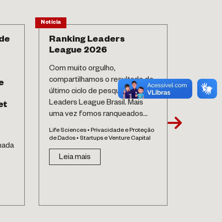
Notícia
Notícia
de
Ranking Leaders
Life S
League 2026
Comparti
Com muito orgulho,
maio de 
compartilhamos o resultado do
com os p
e
último ciclo de pesquisa da
regulató
Leaders League Brasil. Mais
médicos
et
uma vez fomos ranqueados...
alimentos,
Life Sciences • Privacidade e Proteção
Life Scien
de Dados • Startups e Venture Capital
omada
Leia 
Leia mais