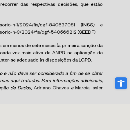
ecorrer das respectivas decisões, que estão
isorio-n-1/2024/fis/cgf-540637061
(INSS) e
cisorio-n-3/2024/fis/cgf-540566212
(SEEDF).
 em menos de sete meses (a primeira sanção da
cada vez mais ativa da ANPD na aplicação de
nter-se adequado às disposições da LGPD.
o e não deve ser considerado a fim de se obter
Abri
mas aqui tratados. Para informações adicionais,
teção de Dados,
Adriano Chaves
e
Marcia Issler