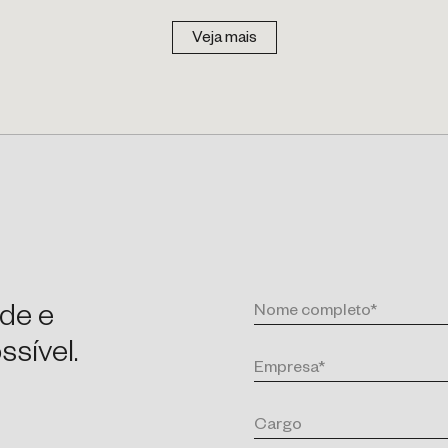
Veja mais
de e
sível.