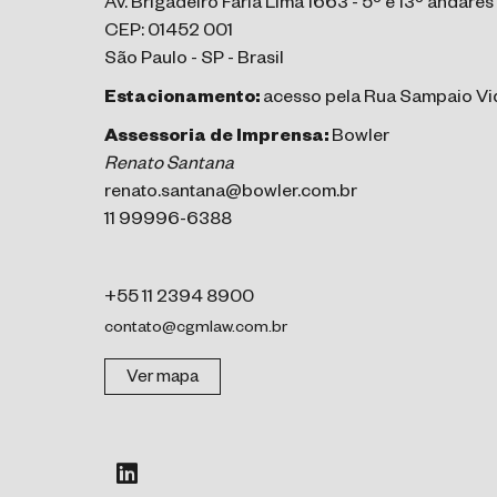
Av. Brigadeiro Faria Lima 1663 - 5º e 13º andares
CEP: 01452 001
São Paulo - SP - Brasil
Estacionamento:
acesso pela Rua Sampaio Vid
Assessoria de Imprensa:
Bowler
Renato Santana
renato.santana@bowler.com.br
11 99996-6388
+55 11 2394 8900
contato@cgmlaw.com.br
Ver mapa