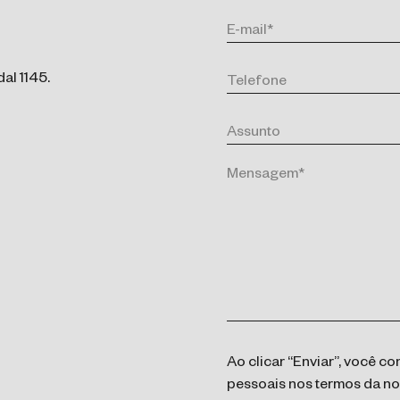
al 1145.
Ao clicar “Enviar”, você 
pessoais nos termos da n