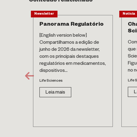
Conteúdo relacionado
Newsletter
Notícia
Panorama Regulatório
Cha
Sc
[English version below]
Com 
Compartilhamos a edição de
que 
junho de 2026 da newsletter,
Scie
com os principais destaques
Figu
regulatórios em medicamentos,
no no
dispositivos...
Life 
Life Sciences
L
Leia mais