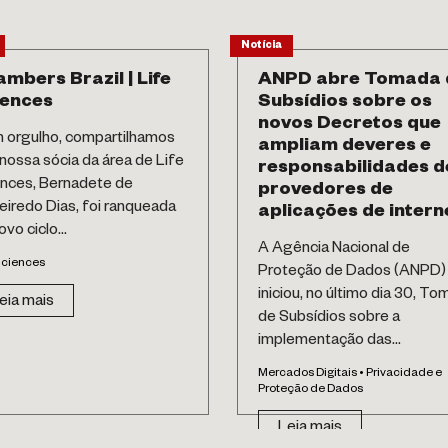
Notícia
mbers Brazil | Life
ANPD abre Tomada 
iences
Subsídios sobre os
novos Decretos que
orgulho, compartilhamos
ampliam deveres e
nossa sócia da área de Life
responsabilidades d
nces, Bernadete de
provedores de
eiredo Dias, foi ranqueada
aplicações de intern
vo ciclo...
A Agência Nacional de
Sciences
Proteção de Dados (ANPD)
iniciou, no último dia 30, T
eia mais
de Subsídios sobre a
implementação das...
Mercados Digitais • Privacidade e
Proteção de Dados
Leia mais