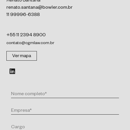
Renato Santana
renato.santana@bowler.com.br
11 99996-6388
+55 11 2394 8900
contato@cgmlaw.com.br
Ver mapa