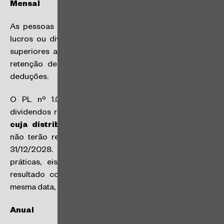
Mensal
As pessoas físicas residentes no Brasil que recebam
lucros ou dividendos de uma mesma pessoa jurídica
superiores a
R$ 50 mil por mês
, estarão sujeitas à
retenção de 10% de IRPFM na fonte, sem direito a
deduções.
O PL nº 1.087/2025 também prevê que lucros e
dividendos relativos a resultados auferidos até 2025,
cuja distribuição for aprovada até 31/12/2025
,
não terão retenção de IRPFM, desde que pagos até
31/12/2028. Esta disposição pode gerar dificuldades
práticas, eis que as empresas poderão não ter o
resultado contábil fechado em 31/12/2025 para, na
mesma data, aprovar a distribuição de lucros.
Anual