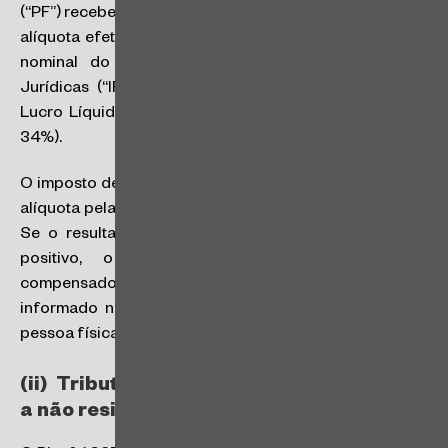
(“PF”) recebedora: a soma da alíquota efetiva da PJ e da
alíquota efetiva da PF não pode ultrapassar a alíquota
nominal do Imposto sobre a Renda das Pessoas
Jurídicas (“IRPJ”) e da Contribuição Social sobre o
Lucro Líquido (“CSLL”) aplicáveis ao setor (em regra,
34%).
O imposto devido será calculado pela multiplicação da
alíquota pela base de cálculo, com as deduções legais.
Se o resultado for negativo, o IRPFM será zero. Se
positivo, o imposto retido mensalmente será
compensado. O saldo final (a pagar ou a restituir) será
informado na Declaração de Ajuste Anual (“DAA”) da
pessoa física.
(ii) Tributação sobre dividendos pagos
a não residente no Brasil