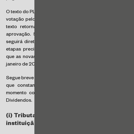
O texto do PL nº 1.087/2025 ainda passará por análise e
votação pelo Senado Federal. Caso haja alterações, o
texto retorna à Câmara dos Deputados para nova
aprovação. Se não houver ajustes no Senado, o PL
seguirá direto para sanção presidencial. Todas essas
etapas precisam ocorrer ainda este ano (2025) para
que as novas regras tenham validade a partir de 1º de
janeiro de 2026.
Segue breve resumo de pontos que merecem atenção e
que constam do texto do PL nº 1.087/2025 até o
momento com foco na Tributação de Alta Renda e
Dividendos.
(i) Tributação de Altas Rendas e
instituição do IRPFM