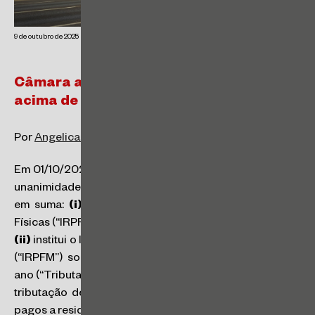
9 de outubro de 2025
Câmara aprova tributação de dividendos
acima de R$ 50 mil mensais
Por
Angelica Santos
e
Regina Gouveia
Em 01/10/2025, a Câmara dos Deputados aprovou, por
unanimidade, o Projeto de Lei (“PL”) nº 1.087/2025, que,
em suma:
(i)
isenta o Imposto de Renda de Pessoas
Físicas (“IRPF”) sobre valores até R$ 5 mil reais por mês;
(ii)
institui o Imposto de Renda da Pessoa Física mínimo
(“IRPFM”) sobre valores superiores a R$ 600 mil por
ano (“Tributação de Alta Renda”); e
(iii)
altera a regra de
tributação de Imposto de Renda sobre os dividendos
pagos a residentes e não residentes no Brasil.