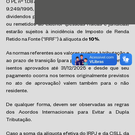
O PL nº 1.087/2025 também altera o artigo 10 da Lei nº
9.249/1995, estabelecendo que os lucros ou
dividendos pagos, creditados, entregues, empregados
ou remetidos ao exterior (pessoas físicas e jurídicas)
estarão sujeitos à incidência de Imposto de Renda
Retido na Fonte (“IRRF”) à alíquota de
10%
.
As normas referentes aos valores sujeitos à tributação e
ao prazo de transição (para pagamento de dividendos
isentos aprovados até 31/12/2025 e desde que seu
pagamento ocorra nos termos originalmente previstos
no ato de aprovação) valem também para o não
residente.
De qualquer forma, devem ser observadas as regras
dos Acordos Internacionais para Evitar a Dupla
Tributação.
Caso a soma da alíquota efetiva do IRPJ e da CSLL da