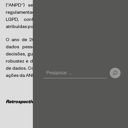
(“ANPD”) segue desempenhando papel central na
regulamentação e fiscalização do cumprimento da
LGPD, conforme competências que lhe foram
atribuídas por tal lei.
O ano de 2024 foi significativo para a proteção de
dados pessoais no Brasil. Novas regulamentações,
decisões, guias e iniciativas da ANPD trouxeram mais
robustez e debate ao tema da privacidade e proteção
de dados. Confira abaixo a retrospectiva das principais
ações da ANPD no ano de 2024.
Retrospectiva 2024