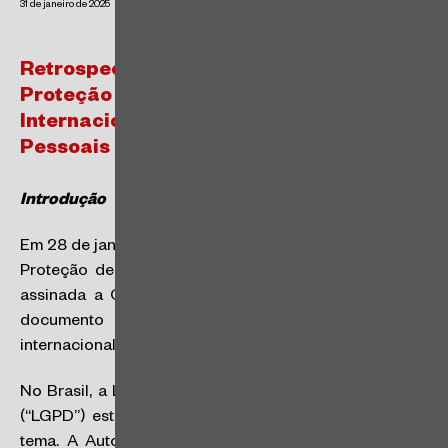
31 de janeiro de 2025
Retrospectiva 2024 – Privacidade e
Proteção de Dados Pessoais: 28.01 – Dia
Internacional da Proteção de Dados
Pessoais
Introdução
Em 28 de janeiro é comemorado o Dia Internacional da
Proteção de Dados Pessoais. Neste dia, em 1981, foi
assinada a Convenção 108 do Conselho da Europa,
documento reconhecido como o primeiro tratado
internacional sobre proteção de dados.
No Brasil, a Lei Geral de Proteção de Dados Pessoais
(“LGPD”) estabelece o principal marco legal sobre o
tema. A Autoridade Nacional de Proteção de Dados