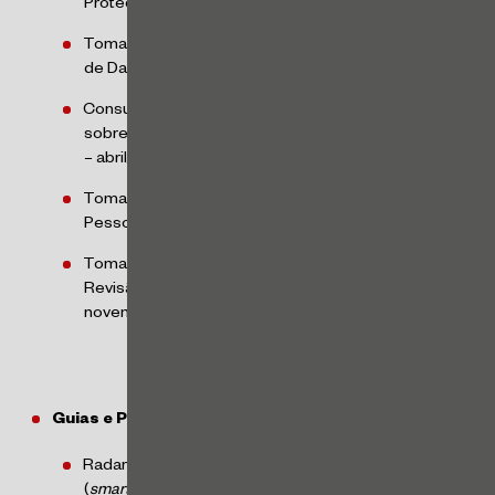
Proteção de Dados – janeiro/2024
Tomada de Subsídios sobre Direitos dos Titulares
de Dados Pessoais – fevereiro/2024
Consulta à Sociedade sobre o Estudo Preliminar
sobre Tratamento de Dados Pessoais de Alto Risco
– abril/2024
Tomada de Subsídios sobre Tratamento de Dados
Pessoais de Crianças e Adolescentes – junho/2024
Tomada de Subsídios sobre Inteligência Artificial e
Revisão de Decisões Automatizadas –
novembro/2024
Guias e Publicações:
Radar Tecnológico
[1]
sobre Cidades Inteligentes
(
smart cities
) – janeiro/2024