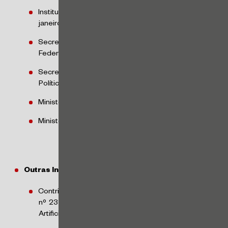
Instituto Nacional do Seguro Social (INSS) –
janeiro/2024
Secretaria de Estado de Educação do Distrito
Federal (SEEDF) – janeiro/2024
Secretaria de Assistência Social, Combate à Fome e
Políticas sobre Drogas (SAS) – abril/2024
Ministério da Saúde – agosto/2024
Ministério da Saúde – outubro/2024
Outras Iniciativas e Atuações da ANPD:
Contribuições ao substitutivo do Projeto de Lei
nº 2338/23 sobre a regulamentação da Inteligência
Artificial no Brasil – maio/2024