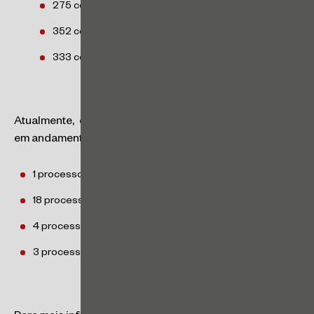
275 comunicados em 2022
352 comunicados em 2023
333 comunicados em 2024
Atualmente, existem
26 processos administrativos
em andamento (de conhecimento público), sendo:
1 processo de monitoramento
18 processos de fiscalização
4 processos preparatórios
3 processos sancionadores