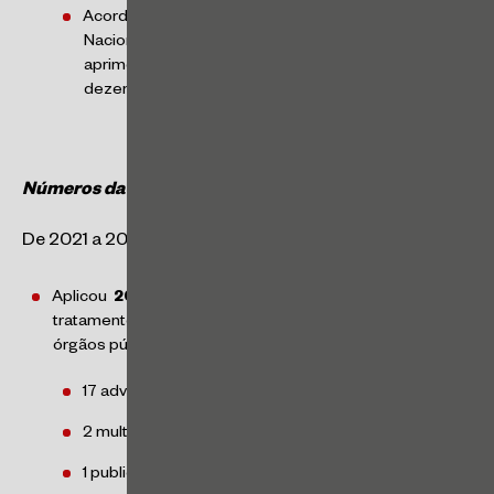
Acordo de Cooperação Técnica com a Agência
Nacional de Saúde Suplementar (ANS) para
aprimorar a proteção de dados na área da saúde –
dezembro/2024
Números da ANPD ao longo dos anos
[2]
De 2021 a 2024 a ANPD:
Aplicou
20 sanções administrativas
a 7 agentes de
tratamento (uma empresa do setor privado e seis
órgãos públicos), sendo:
17 advertências, sendo 8 com medida corretiva
2 multas simples
1 publicização da infração com medida corretiva