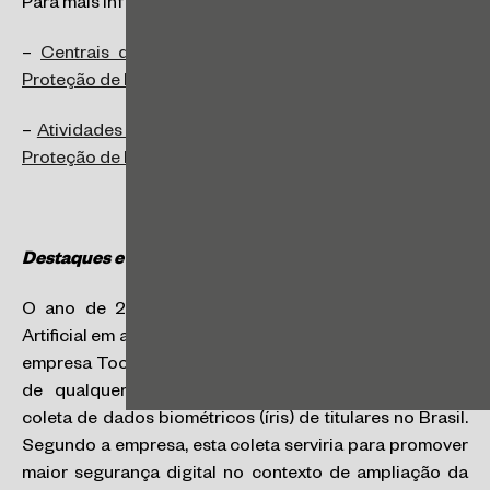
Para mais informações, consulte os links:
–
Centrais de Conteúdo — Autoridade Nacional de
Proteção de Dados
–
Atividades Fiscalizatórias — Autoridade Nacional de
Proteção de Dados
Destaques e perspectivas para 2025
O ano de 2025 iniciou com o tema da Inteligência
Artificial em alta. Em 25 de janeiro, a ANPD determinou à
empresa Tools for Humanity que suspendesse a oferta
de qualquer tipo de compensação financeira pela
coleta de dados biométricos (íris) de titulares no Brasil.
Segundo a empresa, esta coleta serviria para promover
maior segurança digital no contexto de ampliação da