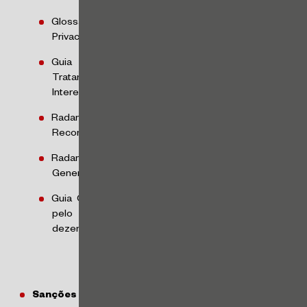
Glossário de Proteção de Dados Pessoais e
Privacidade – janeiro/2024
Guia Orientativo das Hipóteses Legais de
Tratamento de Dados Pessoais sobre o Legítimo
Interesse – fevereiro/2024
Radar Tecnológico sobre Biometria e
Reconhecimento Facial – junho/2024
Radar Tecnológico sobre Inteligência Artificial
Generativa – novembro/2024
Guia Orientativo sobre a Atuação do Encarregado
pelo Tratamento de Dados Pessoais –
dezembro/2024
Sanções Administrativas Aplicadas pela ANPD: