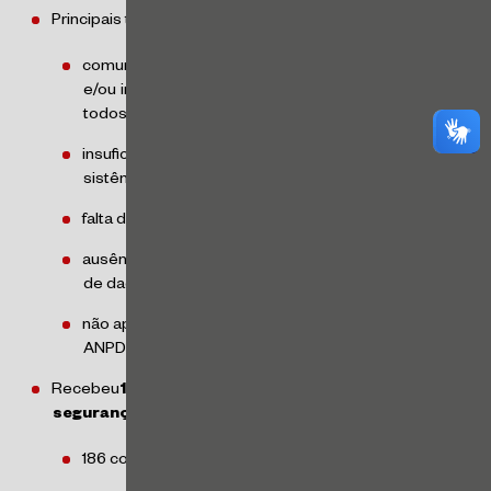
Principais temas:
comunicação de incidente de segurança incompleta
e/ou intempestiva, ou de forma não individualizada a
todos os titulares afetados
insuficiência ou ausência de medidas de segurança
sistêmica
falta de comprovação de indicação do encarregado
ausência de registros das operações de tratamento
de dados pessoais
não apresentação de documentos requisitados pela
ANPD ou não atendimento de suas solicitações
Recebeu
146 comunicações de incidentes de
segurança
, sendo:
186 comunicados em 2021