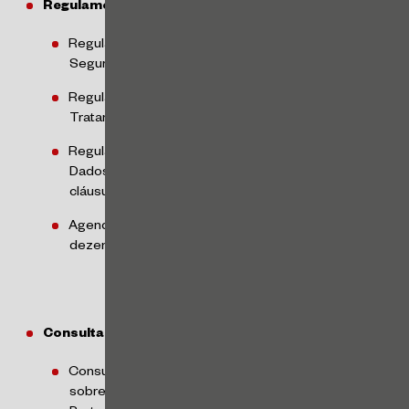
Regulamentações:
Regulamento de Comunicação de Incidente de
Segurança – abril/2024
Regulamento sobre a Atuação do Encarregado pelo
Tratamento de Dados Pessoais – julho/2024
Regulamento de Transferência Internacional de
Dados e disponibilização de conteúdo das
cláusulas-padrão contratuais – agosto/2024
Agenda Regulatória para o biênio 2025-2026 –
dezembro/2024
Consultas à Sociedade e Tomadas de Subsídios:
Consulta à Sociedade sobre o Estudo Preliminar
sobre Anonimização e Pseudonimização para